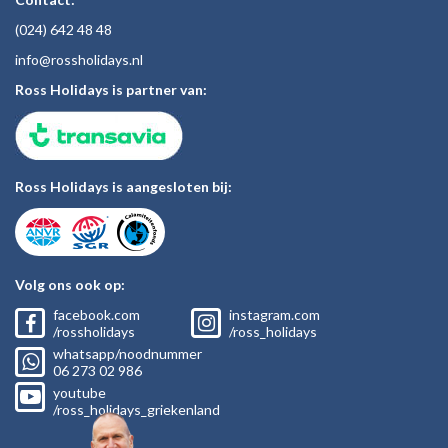
(024)
642 48
48
inf
o@rossholiday
s.nl
Ross Holidays is partner van:
Ross Holidays is aangesloten bij:
Volg ons ook op:
facebook.com
instagram.com
/rossholidays
/ross_holidays
whatsapp/noodnummer
06
273 02
986
youtube
/ross_holidays_griekenland