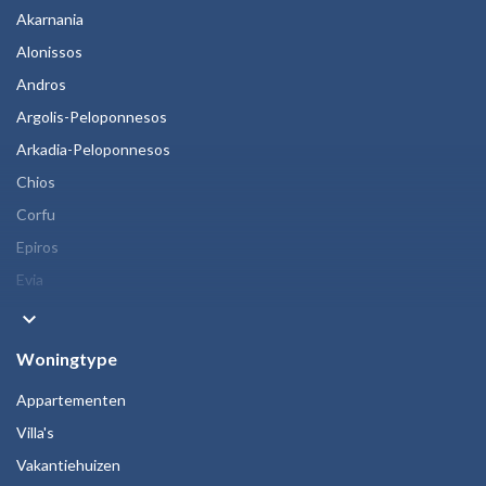
Akarnania
Alonissos
Andros
Argolis-Peloponnesos
Arkadia-Peloponnesos
Chios
Corfu
Epiros
Evia
keyboard_arrow_down
Woningtype
Appartementen
Villa's
Vakantiehuizen