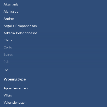
Akarnania
Alonissos
Andros
Argolis-Peloponnesos
Arkadia-Peloponnesos
Chios
Corfu
Epiros
Evia
keyboard_arrow_down
Woningtype
Appartementen
Villa's
Vakantiehuizen