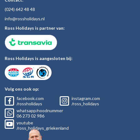
(024)
642 48
48
inf
o@rossholiday
s.nl
Ross Holidays is partner van:
Ross Holidays is aangesloten bij:
Volg ons ook op:
facebook.com
instagram.com
/rossholidays
/ross_holidays
whatsapp/noodnummer
06
273 02
986
youtube
/ross_holidays_griekenland