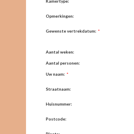
Kamertype:
Opmerkingen:
Gewenste vertrekdatum:
*
Aantal weken:
Aantal personen:
Uw naam:
*
Straatnaam:
Huisnummer:
Postcode:
Plaats: