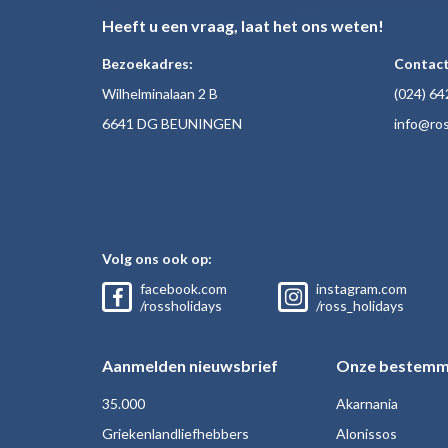
Heeft u een vraag, laat het ons weten!
Bezoekadres:
Contact
Wilhelminalaan 2 B
(024)
64
6641 DG BEUNINGEN
inf
o@ros
Volg ons ook op:
facebook.com
instagram.com
/rossholidays
/ross_holidays
Aanmelden nieuwsbrief
Onze bestemm
35.000
Akarnania
Griekenlandliefhebbers
Alonissos