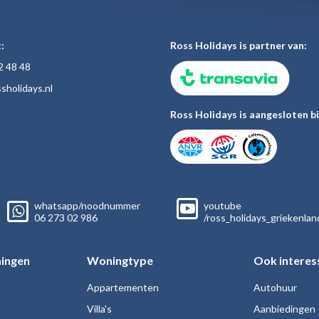
:
Ross Holidays is partner van:
2 48
48
sholiday
s.nl
Ross Holidays is aangesloten bi
whatsapp/noodnummer
youtube
06
273 02
986
/ross_holidays_griekenlan
ingen
Woningtype
Ook interes
Appartementen
Autohuur
Villa's
Aanbiedingen