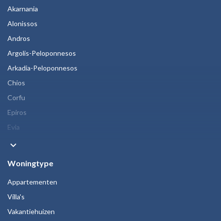
Akarnania
Alonissos
Andros
Argolis-Peloponnesos
Arkadia-Peloponnesos
Chios
Corfu
Epiros
Evia
keyboard_arrow_down
Woningtype
Appartementen
Villa's
Vakantiehuizen