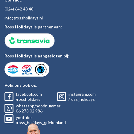
(024)
642 48
48
inf
o@rossholiday
s.nl
Ross Holidays is partner van:
Ross Holidays is aangesloten bij:
Volg ons ook op:
facebook.com
instagram.com
/rossholidays
/ross_holidays
whatsapp/noodnummer
06
273 02
986
youtube
/ross_holidays_griekenland