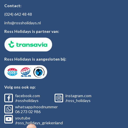
Contact:
(024)
642 48
48
inf
o@rossholiday
s.nl
Ross Holidays is partner van:
Ross Holidays is aangesloten bij:
Volg ons ook op:
facebook.com
instagram.com
/rossholidays
/ross_holidays
whatsapp/noodnummer
06
273 02
986
youtube
/ross_holidays_griekenland