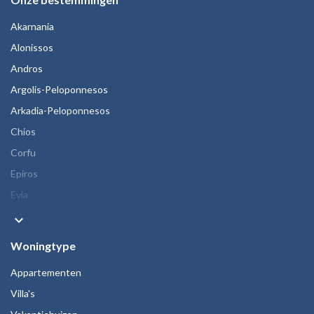
Akarnania
Alonissos
Andros
Argolis-Peloponnesos
Arkadia-Peloponnesos
Chios
Corfu
Epiros
Evia
keyboard_arrow_down
Woningtype
Appartementen
Villa's