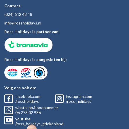
Contact:
(024)
642 48
48
inf
o@rossholiday
s.nl
Ross Holidays is partner van:
Ross Holidays is aangesloten bij:
Volg ons ook op:
facebook.com
instagram.com
/rossholidays
/ross_holidays
whatsapp/noodnummer
06
273 02
986
youtube
/ross_holidays_griekenland