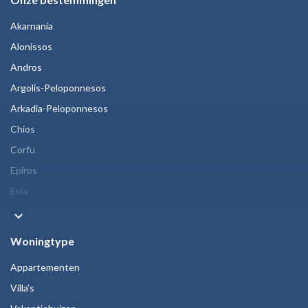
Akarnania
Alonissos
Andros
Argolis-Peloponnesos
Arkadia-Peloponnesos
Chios
Corfu
Epiros
Evia
keyboard_arrow_down
Woningtype
Appartementen
Villa's