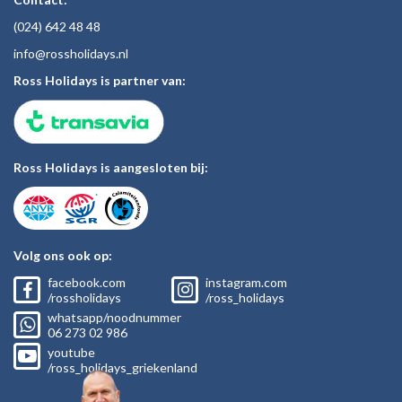
(024)
642 48
48
inf
o@rossholiday
s.nl
Ross Holidays is partner van:
Ross Holidays is aangesloten bij:
Volg ons ook op:
facebook.com
instagram.com
/rossholidays
/ross_holidays
whatsapp/noodnummer
06
273 02
986
youtube
/ross_holidays_griekenland