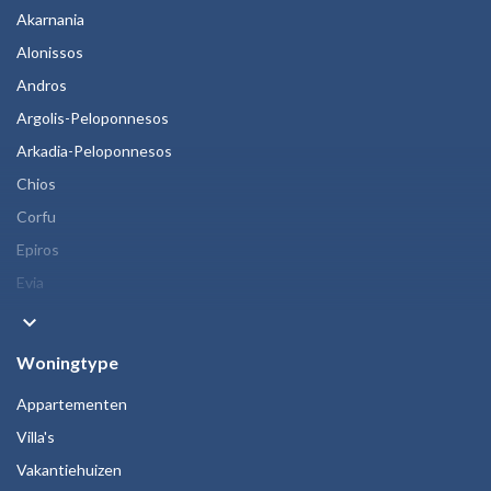
Akarnania
Alonissos
Andros
Argolis-Peloponnesos
Arkadia-Peloponnesos
Chios
Corfu
Epiros
Evia
keyboard_arrow_down
Woningtype
Appartementen
Villa's
Vakantiehuizen