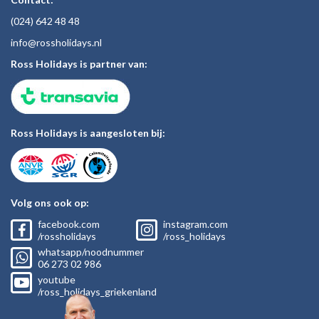
(024)
642 48
48
inf
o@rossholiday
s.nl
Ross Holidays is partner van:
Ross Holidays is aangesloten bij:
Volg ons ook op:
facebook.com
instagram.com
/rossholidays
/ross_holidays
whatsapp/noodnummer
06
273 02
986
youtube
/ross_holidays_griekenland