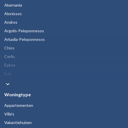
Akarnania
Alonissos
Andros
Argolis-Peloponnesos
Arkadia-Peloponnesos
Chios
Corfu
Epiros
Evia
keyboard_arrow_down
Woningtype
Appartementen
Villa's
Vakantiehuizen