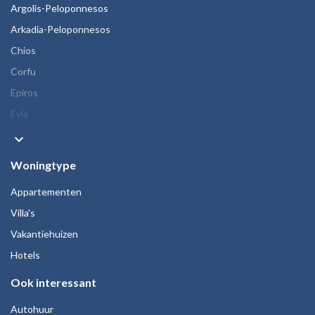
Argolis-Peloponnesos
Arkadia-Peloponnesos
Chios
Corfu
Epiros
Evia
keyboard_arrow_down
Woningtype
Appartementen
Villa's
Vakantiehuizen
Hotels
Ook interessant
Autohuur