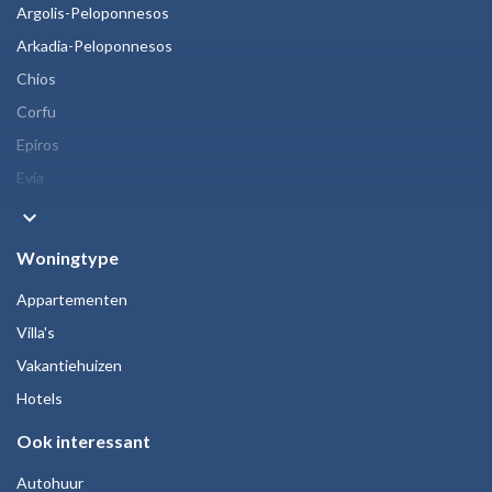
Argolis-Peloponnesos
Arkadia-Peloponnesos
Chios
Corfu
Epiros
Evia
keyboard_arrow_down
Woningtype
Appartementen
Villa's
Vakantiehuizen
Hotels
Ook interessant
Autohuur