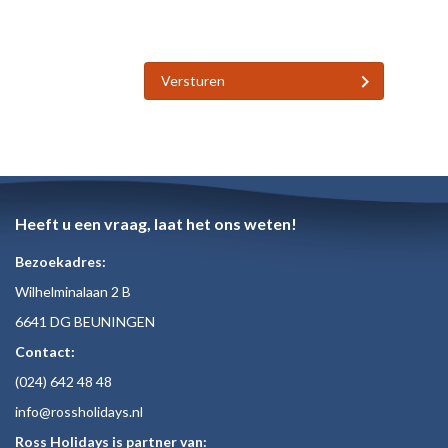
Versturen
Heeft u een vraag, laat het ons weten!
Bezoekadres:
Wilhelminalaan 2 B
6641 DG BEUNINGEN
Contact:
(024)
642 48
48
inf
o@rossholiday
s.nl
Ross Holidays is partner van: