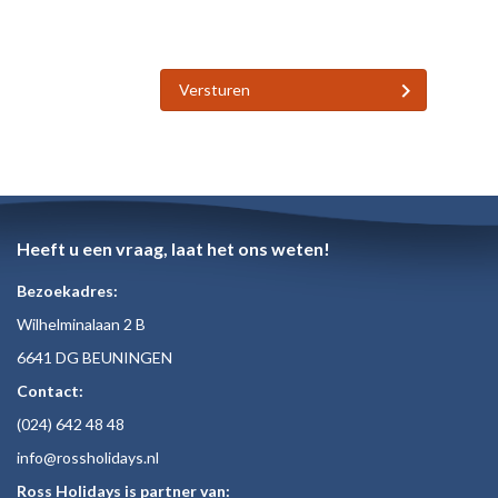
Versturen
Heeft u een vraag, laat het ons weten!
Bezoekadres:
Wilhelminalaan 2 B
6641 DG BEUNINGEN
Contact:
(024)
642 48
48
inf
o@rossholiday
s.nl
Ross Holidays is partner van: