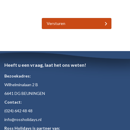
Versturen
Heeft u een vraag, laat het ons weten!
Bezoekadres:
Wilhelminalaan 2 B
6641 DG BEUNINGEN
Contact:
(024)
642 48
48
inf
o@rossholiday
s.nl
Ross Holidays is partner van: