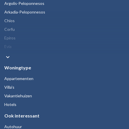
Argolis-Peloponnesos
Arkadia-Peloponnesos
Chios
Corfu
Epiros
Evia
keyboard_arrow_down
Woningtype
Appartementen
Villa's
Vakantiehuizen
Hotels
Ook interessant
Autohuur