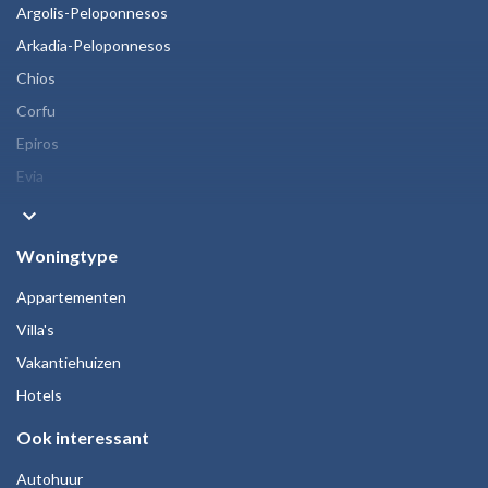
Argolis-Peloponnesos
Arkadia-Peloponnesos
Chios
Corfu
Epiros
Evia
keyboard_arrow_down
Woningtype
Appartementen
Villa's
Vakantiehuizen
Hotels
Ook interessant
Autohuur