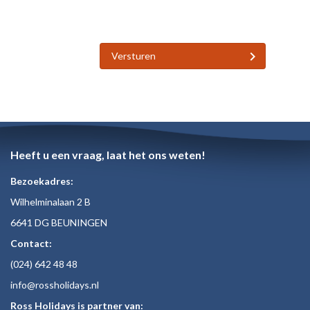
Versturen
Heeft u een vraag, laat het ons weten!
Bezoekadres:
Wilhelminalaan 2 B
6641 DG BEUNINGEN
Contact:
(024)
642 48
48
inf
o@rossholiday
s.nl
Ross Holidays is partner van: