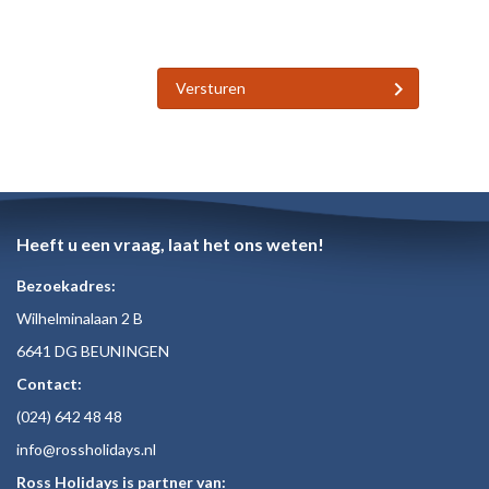
Versturen
Heeft u een vraag, laat het ons weten!
Bezoekadres:
Wilhelminalaan 2 B
6641 DG BEUNINGEN
Contact:
(024)
642 48
48
inf
o@rossholiday
s.nl
Ross Holidays is partner van: