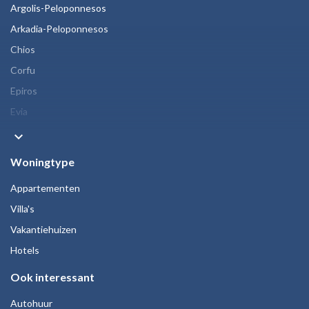
Argolis-Peloponnesos
Arkadia-Peloponnesos
Chios
Corfu
Epiros
Evia
keyboard_arrow_down
Woningtype
Appartementen
Villa's
Vakantiehuizen
Hotels
Ook interessant
Autohuur