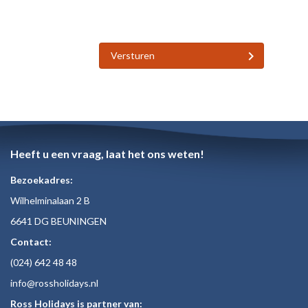
Versturen
Heeft u een vraag, laat het ons weten!
Bezoekadres:
Wilhelminalaan 2 B
6641 DG BEUNINGEN
Contact:
(024)
642 48
48
inf
o@rossholiday
s.nl
Ross Holidays is partner van: