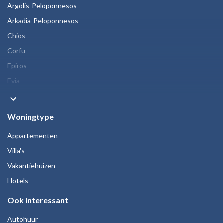
Argolis-Peloponnesos
Arkadia-Peloponnesos
Chios
Corfu
Epiros
Evia
keyboard_arrow_down
Woningtype
Appartementen
Villa's
Vakantiehuizen
Hotels
Ook interessant
Autohuur