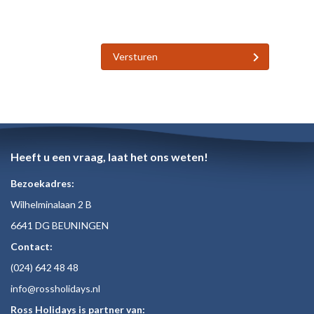
Versturen
Heeft u een vraag, laat het ons weten!
Bezoekadres:
Wilhelminalaan 2 B
6641 DG BEUNINGEN
Contact:
(024)
642 48
48
inf
o@rossholiday
s.nl
Ross Holidays is partner van: