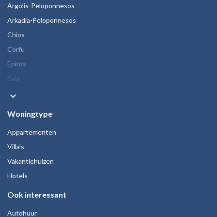
Argolis-Peloponnesos
Arkadia-Peloponnesos
Chios
Corfu
Epiros
Evia
keyboard_arrow_down
Woningtype
Appartementen
Villa's
Vakantiehuizen
Hotels
Ook interessant
Autohuur