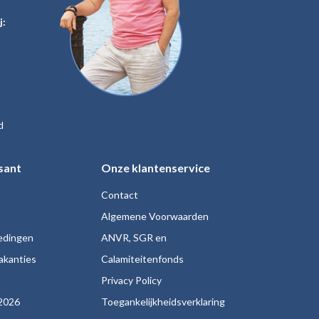
j:
d
sant
Onze klantenservice
Contact
Algemene Voorwaarden
iedingen
ANVR, SGR en
akanties
Calamiteitenfonds
s
Privacy Policy
2026
Toegankelijkheidsverklaring