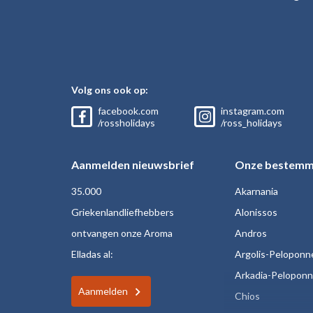
Volg ons ook op:
facebook.com
instagram.com
/rossholidays
/ross_holidays
Aanmelden nieuwsbrief
Onze bestemm
35.000
Akarnania
Griekenlandliefhebbers
Alonissos
ontvangen onze Aroma
Andros
Elladas al:
Argolis-Peloponn
Arkadia-Pelopon
Aanmelden
Chios