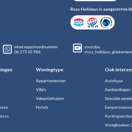
Ross Holidays is aangesloten bi
whatsapp/noodnummer
youtube
06
273 02
986
/ross_holidays_griekenlan
ingen
Woningtype
Ook interes
Appartementen
Autohuur
Villa's
Aanbiedingen
Vakantiehuizen
Speciale aanb
esos
Hotels
Eenpersoonsv
nesos
Kortingsactie
Vroegboeken 