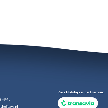
:
Ross Holidays is partner van:
2 48
48
sholiday
s.nl