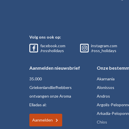
Volg ons ook op:
facebook.com
instagram.com
/rossholidays
/ross_holidays
Aanmelden nieuwsbrief
Onze bestemm
35.000
Akarnania
Griekenlandliefhebbers
Alonissos
ontvangen onze Aroma
Andros
Elladas al:
Argolis-Peloponn
Arkadia-Pelopon
Aanmelden
Chios