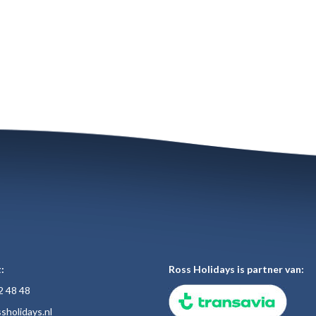
:
Ross Holidays is partner van:
2 48
48
sholiday
s.nl