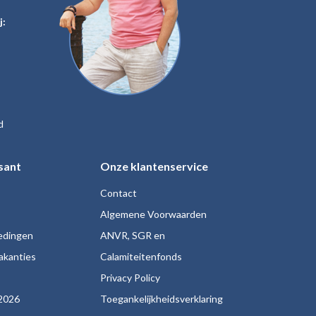
j:
d
sant
Onze klantenservice
Contact
Algemene Voorwaarden
iedingen
ANVR, SGR en
akanties
Calamiteitenfonds
s
Privacy Policy
2026
Toegankelijkheidsverklaring