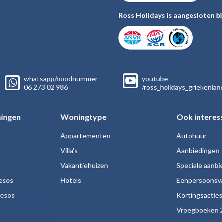
Ross Holidays is aangesloten bi
whatsapp/noodnummer
youtube
06
273 02
986
/ross_holidays_griekenlan
ingen
Woningtype
Ook interes
Appartementen
Autohuur
Villa's
Aanbiedingen
Vakantiehuizen
Speciale aanb
esos
Hotels
Eenpersoonsv
nesos
Kortingsactie
Vroegboeken 