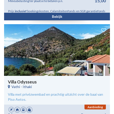
15,00
Milieubelasting ter plaatse te betalen p.n.
Prijs
inclusief
boekingskosten, Calamiteitenfonds en SGR garantiefonds
Bekijk
Villa Odysseus
Vathi
-
Ithaki
Villa met privézwembad en prachtig uitzicht over de baai van
Piso Aetos.
Aanbieding