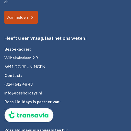
al:
Aanmelden
Heeft u een vraag, laat het ons weten!
Bezoekadres:
Wilhelminalaan 2 B
6641 DG BEUNINGEN
Contact:
(024)
642 48
48
inf
o@rossholiday
s.nl
Ross Holidays is partner van:
Ross Holidays is aangesloten bij: