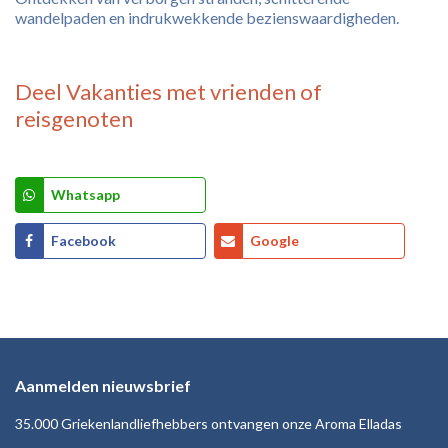
wandelpaden en indrukwekkende bezienswaardigheden.
Deel
Vakanties
met vrienden of
reisgenoten
Whatsapp
Facebook
Google
Aanmelden nieuwsbrief
35.000 Griekenlandliefhebbers ontvangen onze Aroma Elladas