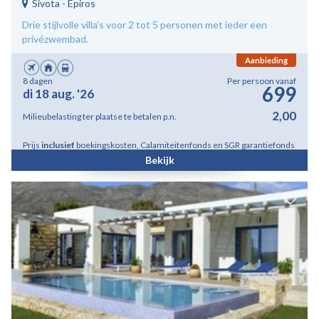
Sivota
-
Epiros
Drie stijlvolle villa’s voor 2 tot 5 personen met ieder een
privézwembad.
Aanbieding
8 dagen
Per persoon vanaf
699
di 18 aug. '26
2,00
Milieubelasting ter plaatse te betalen p.n.
Prijs
inclusief
boekingskosten, Calamiteitenfonds en SGR garantiefonds
Bekijk