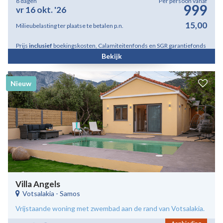
8 dagen
Per persoon vanaf
999
vr 16 okt. '26
15,00
Milieubelasting ter plaatse te betalen p.n.
Prijs
inclusief
boekingskosten, Calamiteitenfonds en SGR garantiefonds
Bekijk
Nieuw
Villa Angels
Votsalakia
-
Samos
Vrijstaande woning met zwembad aan de rand van Votsalakia.