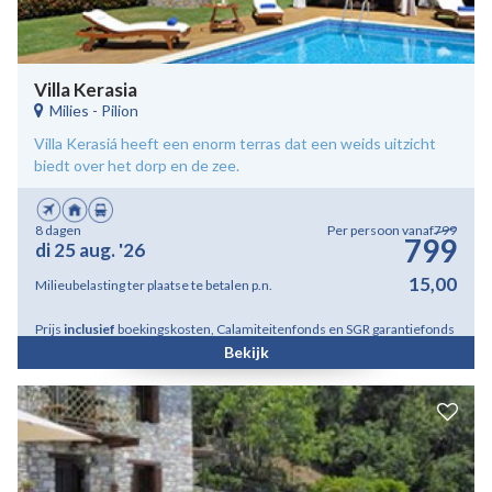
Villa Kerasia
Milies
-
Pilion
Villa Kerasiá heeft een enorm terras dat een weids uitzicht
biedt over het dorp en de zee.
8 dagen
Per persoon vanaf
799
799
di 25 aug. '26
15,00
Milieubelasting ter plaatse te betalen p.n.
Prijs
inclusief
boekingskosten, Calamiteitenfonds en SGR garantiefonds
Bekijk