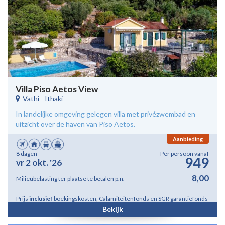
Villa Piso Aetos View
Vathi
-
Ithaki
In landelijke omgeving gelegen villa met privézwembad en
uitzicht over de haven van Piso Aetos.
Aanbieding
8 dagen
Per persoon vanaf
949
vr 2 okt. '26
8,00
Milieubelasting ter plaatse te betalen p.n.
Prijs
inclusief
boekingskosten, Calamiteitenfonds en SGR garantiefonds
Bekijk