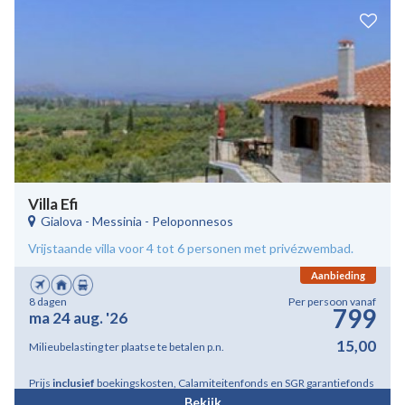
Villa Efi
Gialova
-
Messinia - Peloponnesos
Vrijstaande villa voor 4 tot 6 personen met privézwembad.
Aanbieding
8 dagen
Per persoon vanaf
799
ma 24 aug. '26
15,00
Milieubelasting ter plaatse te betalen p.n.
Prijs
inclusief
boekingskosten, Calamiteitenfonds en SGR garantiefonds
Bekijk