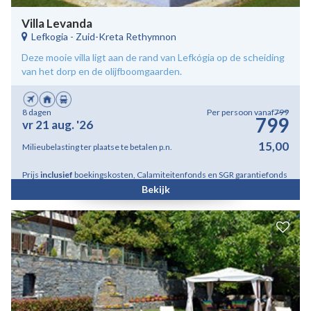
Villa Levanda
Lefkogia
-
Zuid-Kreta Rethymnon
Deze mooie villa ligt aan de rand van Lefkógia op de scheiding
van het dorp en de olijfboomgaarden.
8 dagen
Per persoon vanaf
799
799
vr 21 aug. '26
15,00
Milieubelasting ter plaatse te betalen p.n.
Prijs
inclusief
boekingskosten, Calamiteitenfonds en SGR garantiefonds
Bekijk