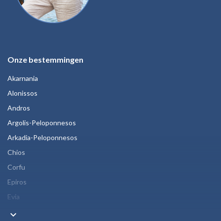
Onze bestemmingen
Akarnania
Alonissos
Andros
Argolis-Peloponnesos
Arkadia-Peloponnesos
Chios
Corfu
Epiros
Evia
keyboard_arrow_down