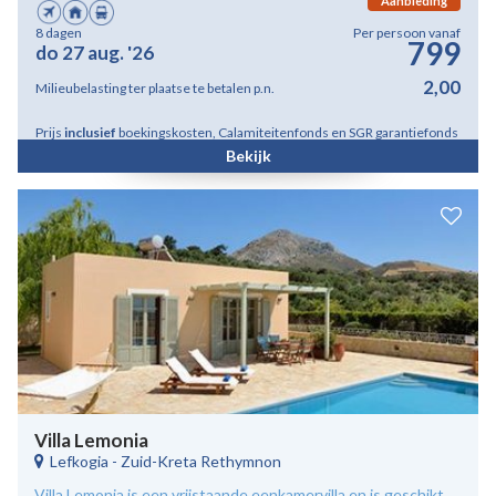
Aanbieding
8 dagen
Per persoon vanaf
799
do 27 aug. '26
2,00
Milieubelasting ter plaatse te betalen p.n.
Prijs
inclusief
boekingskosten, Calamiteitenfonds en SGR garantiefonds
Bekijk
Villa Lemonia
Lefkogia
-
Zuid-Kreta Rethymnon
Villa Lemonia is een vrijstaande eenkamervilla en is geschikt