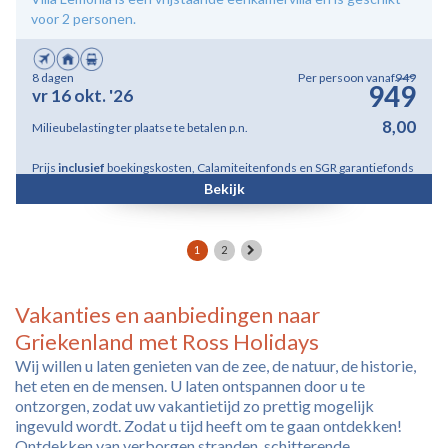
voor 2 personen.
8 dagen
Per persoon vanaf
949
949
vr 16 okt. '26
8,00
Milieubelasting ter plaatse te betalen p.n.
Prijs
inclusief
boekingskosten, Calamiteitenfonds en SGR garantiefonds
Bekijk
1
2
Vakanties en aanbiedingen naar
Griekenland met Ross Holidays
Wij willen u laten genieten van de zee, de natuur, de historie,
het eten en de mensen. U laten ontspannen door u te
ontzorgen, zodat uw vakantietijd zo prettig mogelijk
ingevuld wordt. Zodat u tijd heeft om te gaan ontdekken!
Ontdekken van verborgen stranden, schitterende