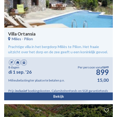
Villa Ortansia
Milies
-
Pilion
Prachtige villa in het bergdorp Miliès te Pilion. Het fraaie
uitzicht over het dorp en de zee geeft u een koninklijk gevoel.
8 dagen
Per persoon vanaf
899
899
di 1 sep. '26
15,00
Milieubelasting ter plaatse te betalen p.n.
Prijs
inclusief
boekingskosten, Calamiteitenfonds en SGR garantiefonds
Bekijk