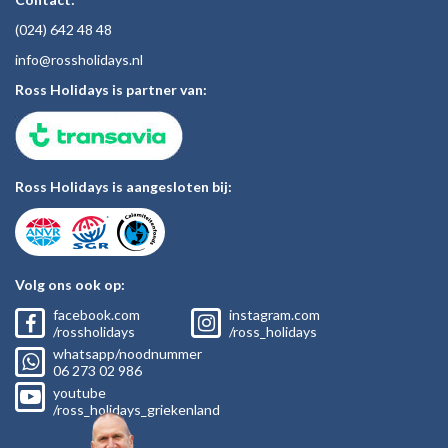
(024)
642 48
48
inf
o@rossholiday
s.nl
Ross Holidays is partner van:
Ross Holidays is aangesloten bij:
Volg ons ook op:
facebook.com
instagram.com
/rossholidays
/ross_holidays
whatsapp/noodnummer
06
273 02
986
youtube
/ross_holidays_griekenland