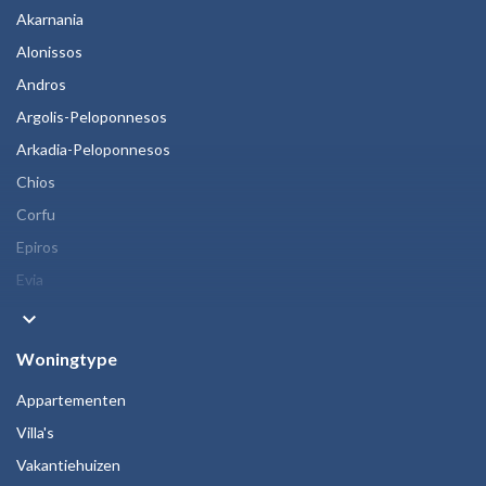
Akarnania
Alonissos
Andros
Argolis-Peloponnesos
Arkadia-Peloponnesos
Chios
Corfu
Epiros
Evia
keyboard_arrow_down
Woningtype
Appartementen
Villa's
Vakantiehuizen