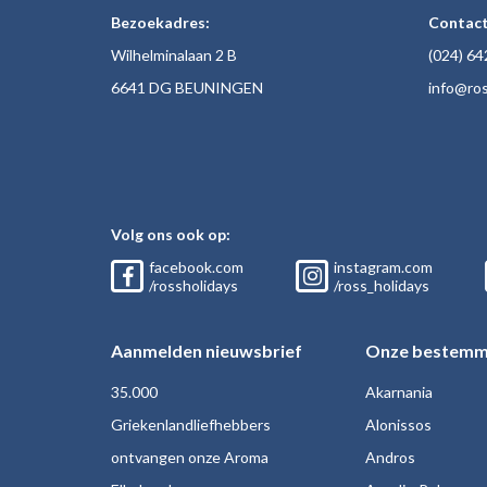
Bezoekadres:
Contact
Wilhelminalaan 2 B
(024)
64
6641 DG BEUNINGEN
inf
o@ros
Volg ons ook op:
facebook.com
instagram.com
/rossholidays
/ross_holidays
Aanmelden nieuwsbrief
Onze bestemm
35.000
Akarnania
Griekenlandliefhebbers
Alonissos
ontvangen onze Aroma
Andros