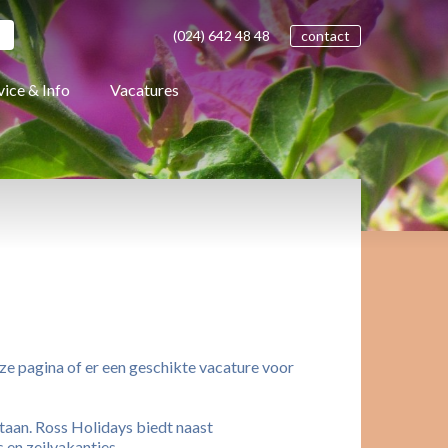
(024)
642 48
48
contact
vice & Info
Vacatures
ze pagina of er een geschikte vacature voor
staan. Ross Holidays biedt naast
en zeilvakanties.