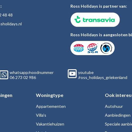
:
Ross Holidays is partner van:
2 48
48
sholiday
s.nl
Ross Holidays is aangesloten bi
whatsapp/noodnummer
youtube
06
273 02
986
/ross_holidays_griekenland
ingen
Woningtype
Ook interes
Appartementen
Autohuur
Villa's
Aanbiedingen
Vakantiehuizen
Speciale aanb