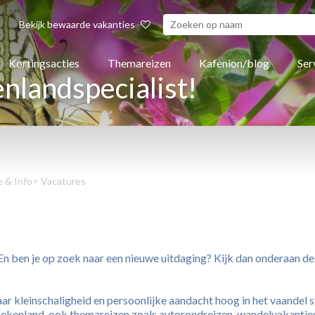
Bekijk bewaarde vakanties
Kortingsacties
Themareizen
Kafenion/blog
Ser
nlandspecialist!
e & Info
> Vacatures
En ben je op zoek naar een nieuwe uitdaging? Kijk dan onderaan de
ar kleinschaligheid en persoonlijke aandacht hoog in het vaandel 
kenland, ook themareizen zoals autorondreizen, wandelvakanties 