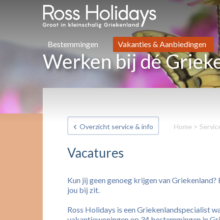
Bestemmingen
Vakanties & Aanbiedingen
Werken bij dé Grieke
Overzicht service & info
Home
>
Servic
Vacatures
Kun jij geen genoeg krijgen van Griekenland? 
jou bij zit.
Ross Holidays is een Griekenlandspecialist wa
vakantiewoningen op 34 bestemmingen in Grie