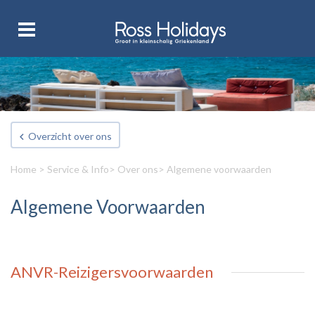
Overzicht over ons
Home
>
Service & Info
>
Over ons
> Algemene voorwaarden
Algemene Voorwaarden
ANVR-Reizigersvoorwaarden