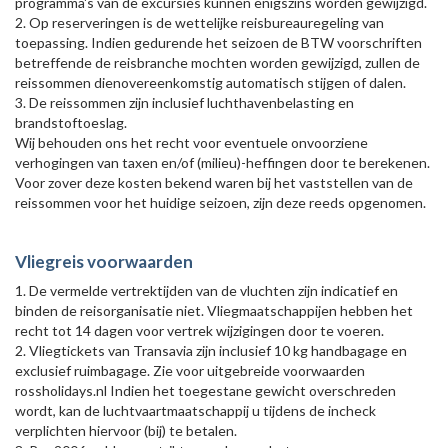
programma's van de excursies kunnen enigszins worden gewijzigd.
2. Op reserveringen is de wettelijke reisbureauregeling van
toepassing. Indien gedurende het seizoen de BTW voorschriften
betreffende de reisbranche mochten worden gewijzigd, zullen de
reissommen dienovereenkomstig automatisch stijgen of dalen.
3. De reissommen zijn inclusief luchthavenbelasting en
brandstoftoeslag.
Wij behouden ons het recht voor eventuele onvoorziene
verhogingen van taxen en/of (milieu)-heffingen door te berekenen.
Voor zover deze kosten bekend waren bij het vaststellen van de
reissommen voor het huidige seizoen, zijn deze reeds opgenomen.
Vliegreis voorwaarden
1. De vermelde vertrektijden van de vluchten zijn indicatief en
binden de reisorganisatie niet. Vliegmaatschappijen hebben het
recht tot 14 dagen voor vertrek wijzigingen door te voeren.
2. Vliegtickets van Transavia zijn inclusief 10 kg handbagage en
exclusief ruimbagage. Zie voor uitgebreide voorwaarden
rossholidays.nl Indien het toegestane gewicht overschreden
wordt, kan de luchtvaartmaatschappij u tijdens de incheck
verplichten hiervoor (bij) te betalen.