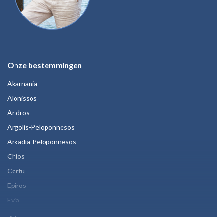
Onze bestemmingen
Akarnania
Alonissos
Andros
Argolis-Peloponnesos
Arkadia-Peloponnesos
Chios
Corfu
Epiros
Evia