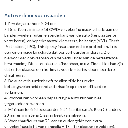
Autoverhuur voorwaarden
1. Een dag autohuur is 24 uur.
2. De prijzen zijn inclusief CWD-verzekering m.u.v. schade aan de
banden/wielen, ruiten en onderkant van de auto (ter plaatse te
verzekeren), onbeperkt aantal kilometers, belasting (VAT), Theft
Protection (TPC), Third party insurance en Fire protection. Er is
een eigen risico bij schade dat per verhuurder anders is. Zie
hiervoor de voorwaarden van de verhuurder van de betreffende
bestemming. Dit is ter plaatse afkoopbaar, m.u.v. Tinos. Het kan zijn
dat er ter plaatse een heffing is voor besturing door meerdere
chauffeurs.
3. De autoverhuurder heeft te allen tijde het recht
betalingszekerheid en/of autorisatie op een creditcard te
verlangen.
4. Voorkeuren voor een bepaald type auto kunnen niet
gegarandeerd worden.
5. Minimum leeftijd bestuurder is 21 jaar (bij cat. A, B en C), anders
23 jaar en minstens 1 jaar in bezit van rijbewijs.
6. Voor chauffeurs van 75 jaar en ouder geldt een extra
verzekeringsplicht van eenmalig € 18,- (ter plaatse te voldoen).