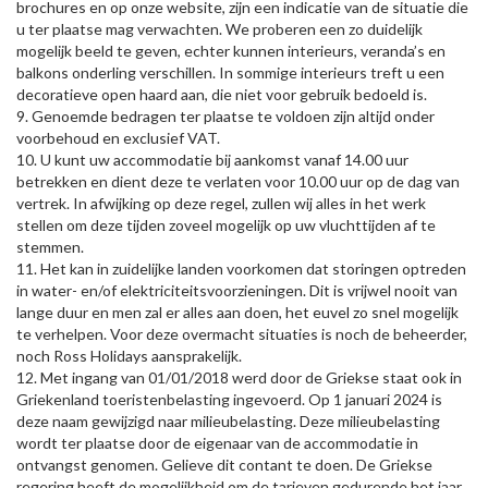
brochures en op onze website, zijn een indicatie van de situatie die
u ter plaatse mag verwachten. We proberen een zo duidelijk
mogelijk beeld te geven, echter kunnen interieurs, veranda’s en
balkons onderling verschillen. In sommige interieurs treft u een
decoratieve open haard aan, die niet voor gebruik bedoeld is.
9. Genoemde bedragen ter plaatse te voldoen zijn altijd onder
voorbehoud en exclusief VAT.
10. U kunt uw accommodatie bij aankomst vanaf 14.00 uur
betrekken en dient deze te verlaten voor 10.00 uur op de dag van
vertrek. In afwijking op deze regel, zullen wij alles in het werk
stellen om deze tijden zoveel mogelijk op uw vluchttijden af te
stemmen.
11. Het kan in zuidelijke landen voorkomen dat storingen optreden
in water- en/of elektriciteitsvoorzieningen. Dit is vrijwel nooit van
lange duur en men zal er alles aan doen, het euvel zo snel mogelijk
te verhelpen. Voor deze overmacht situaties is noch de beheerder,
noch Ross Holidays aansprakelijk.
12. Met ingang van 01/01/2018 werd door de Griekse staat ook in
Griekenland toeristenbelasting ingevoerd. Op 1 januari 2024 is
deze naam gewijzigd naar milieubelasting. Deze milieubelasting
wordt ter plaatse door de eigenaar van de accommodatie in
ontvangst genomen. Gelieve dit contant te doen. De Griekse
regering heeft de mogelijkheid om de tarieven gedurende het jaar