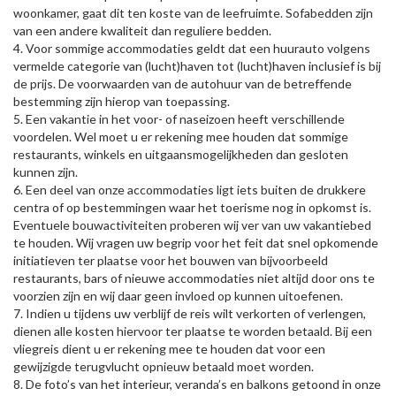
woonkamer, gaat dit ten koste van de leefruimte. Sofabedden zijn
van een andere kwaliteit dan reguliere bedden.
4. Voor sommige accommodaties geldt dat een huurauto volgens
vermelde categorie van (lucht)haven tot (lucht)haven inclusief is bij
de prijs. De voorwaarden van de autohuur van de betreffende
bestemming zijn hierop van toepassing.
5. Een vakantie in het voor- of naseizoen heeft verschillende
voordelen. Wel moet u er rekening mee houden dat sommige
restaurants, winkels en uitgaansmogelijkheden dan gesloten
kunnen zijn.
6. Een deel van onze accommodaties ligt iets buiten de drukkere
centra of op bestemmingen waar het toerisme nog in opkomst is.
Eventuele bouwactiviteiten proberen wij ver van uw vakantiebed
te houden. Wij vragen uw begrip voor het feit dat snel opkomende
initiatieven ter plaatse voor het bouwen van bijvoorbeeld
restaurants, bars of nieuwe accommodaties niet altijd door ons te
voorzien zijn en wij daar geen invloed op kunnen uitoefenen.
7. Indien u tijdens uw verblijf de reis wilt verkorten of verlengen,
dienen alle kosten hiervoor ter plaatse te worden betaald. Bij een
vliegreis dient u er rekening mee te houden dat voor een
gewijzigde terugvlucht opnieuw betaald moet worden.
8. De foto’s van het interieur, veranda’s en balkons getoond in onze