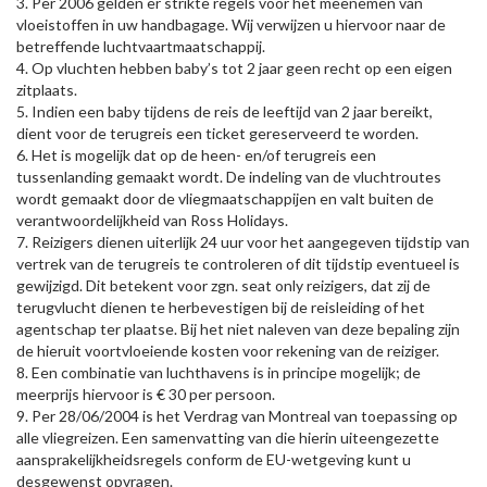
3. Per 2006 gelden er strikte regels voor het meenemen van
vloeistoffen in uw handbagage. Wij verwijzen u hiervoor naar de
betreffende luchtvaartmaatschappij.
4. Op vluchten hebben baby’s tot 2 jaar geen recht op een eigen
zitplaats.
5. Indien een baby tijdens de reis de leeftijd van 2 jaar bereikt,
dient voor de terugreis een ticket gereserveerd te worden.
6. Het is mogelijk dat op de heen- en/of terugreis een
tussenlanding gemaakt wordt. De indeling van de vluchtroutes
wordt gemaakt door de vliegmaatschappijen en valt buiten de
verantwoordelijkheid van Ross Holidays.
7. Reizigers dienen uiterlijk 24 uur voor het aangegeven tijdstip van
vertrek van de terugreis te controleren of dit tijdstip eventueel is
gewijzigd. Dit betekent voor zgn. seat only reizigers, dat zij de
terugvlucht dienen te herbevestigen bij de reisleiding of het
agentschap ter plaatse. Bij het niet naleven van deze bepaling zijn
de hieruit voortvloeiende kosten voor rekening van de reiziger.
8. Een combinatie van luchthavens is in principe mogelijk; de
meerprijs hiervoor is € 30 per persoon.
9. Per 28/06/2004 is het Verdrag van Montreal van toepassing op
alle vliegreizen. Een samenvatting van die hierin uiteengezette
aansprakelijkheidsregels conform de EU-wetgeving kunt u
desgewenst opvragen.