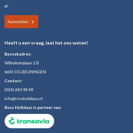
al:
Aanmelden
Heeft u een vraag, laat het ons weten!
Bezoekadres:
Wilhelminalaan 2 B
6641 DG BEUNINGEN
Contact:
(024)
642 48
48
inf
o@rossholiday
s.nl
Ross Holidays is partner van: