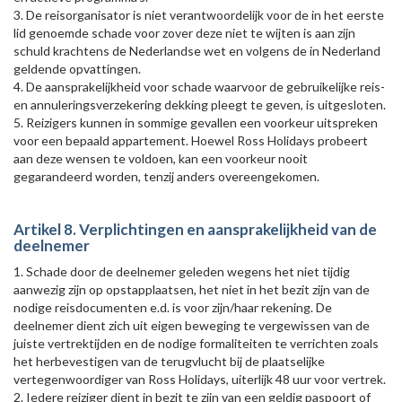
3. De reisorganisator is niet verantwoordelijk voor de in het eerste
lid genoemde schade voor zover deze niet te wijten is aan zijn
schuld krachtens de Nederlandse wet en volgens de in Nederland
geldende opvattingen.
4. De aansprakelijkheid voor schade waarvoor de gebruikelijke reis-
en annuleringsverzekering dekking pleegt te geven, is uitgesloten.
5. Reizigers kunnen in sommige gevallen een voorkeur uitspreken
voor een bepaald appartement. Hoewel Ross Holidays probeert
aan deze wensen te voldoen, kan een voorkeur nooit
gegarandeerd worden, tenzij anders overeengekomen.
Artikel 8. Verplichtingen en aansprakelijkheid van de
deelnemer
1. Schade door de deelnemer geleden wegens het niet tijdig
aanwezig zijn op opstapplaatsen, het niet in het bezit zijn van de
nodige reisdocumenten e.d. is voor zijn/haar rekening. De
deelnemer dient zich uit eigen beweging te vergewissen van de
juiste vertrektijden en de nodige formaliteiten te verrichten zoals
het herbevestigen van de terugvlucht bij de plaatselijke
vertegenwoordiger van Ross Holidays, uiterlijk 48 uur voor vertrek.
2. Iedere reiziger dient in bezit te zijn van een geldig paspoort of