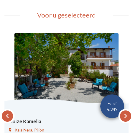
Voor u geselecteerd
vanaf
€ 349
keyboard_arrow_left
keyboard_arrow_right
Huize Kamelia
Kala Nera
,
Pilion