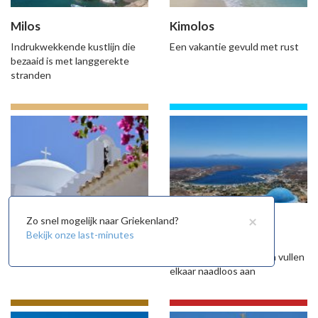
Milos
Kimolos
Indrukwekkende kustlijn die
Een vakantie gevuld met rust
bezaaid is met langgerekte
stranden
×
Kythnos
Serifos
Zo snel mogelijk naar Griekenland?
Bekijk onze last-minutes
De eenvoud is de grootste
Pure schoonheid en
schoonheid
onvergetelijke stranden vullen
elkaar naadloos aan