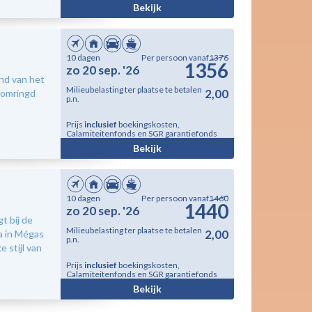
Bekijk
10 dagen
Per persoon vanaf
1376
1356
zo 20 sep. '26
nd van het
Milieubelasting ter plaatse te betalen
2,00
s omringd
p.n.
Prijs
inclusief
boekingskosten,
Calamiteitenfonds en SGR garantiefonds
Bekijk
10 dagen
Per persoon vanaf
1460
1440
zo 20 sep. '26
t bij de
Milieubelasting ter plaatse te betalen
2,00
a in Mégas
p.n.
e stijl van
Prijs
inclusief
boekingskosten,
Calamiteitenfonds en SGR garantiefonds
Bekijk