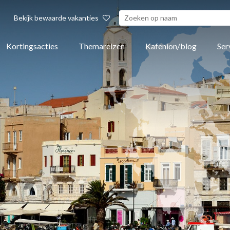
Bekijk bewaarde vakanties
Kortingsacties
Themareizen
Kafenion/blog
Ser