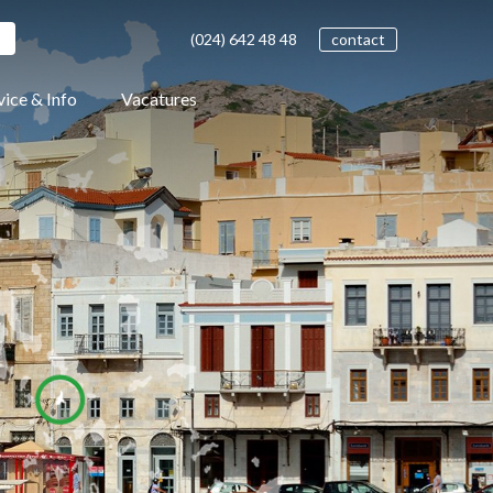
(024)
642 48
48
contact
vice & Info
Vacatures