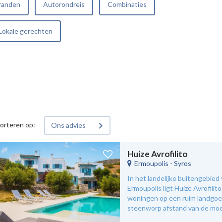
randen
Autorondreis
Combinaties
Lokale gerechten
orteren op:
Ons advies
Huize Avrofilito
Ermoupolis
-
Syros
In het landelijke buitengebied
Ermoupolis ligt Huize Avrofilito
woningen op een ruim landgoe
steenworp afstand van de moo