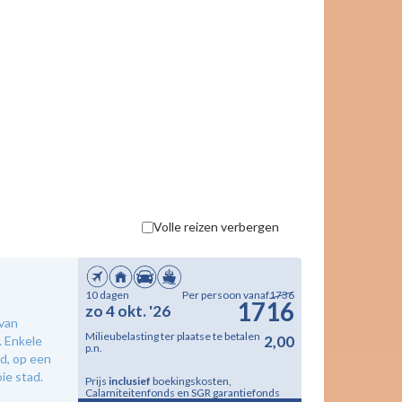
Volle reizen verbergen
10 dagen
Per persoon vanaf
1736
1716
zo 4 okt. '26
 van
Milieubelasting ter plaatse te betalen
2,00
. Enkele
p.n.
d, op een
ie stad.
Prijs
inclusief
boekingskosten,
Calamiteitenfonds en SGR garantiefonds