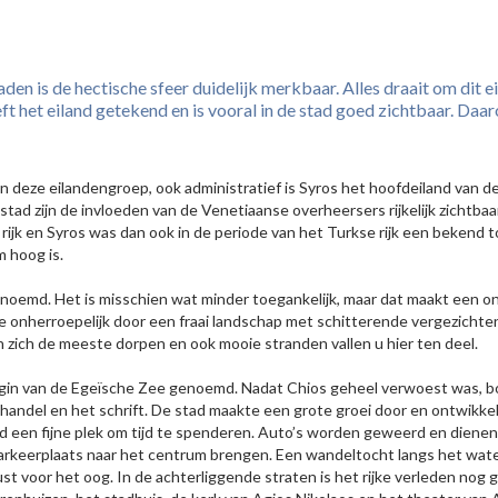
den is de hectische sfeer duidelijk merkbaar. Alles draait om dit ei
ft het eiland getekend en is vooral in de stad goed zichtbaar. Da
an deze eilandengroep, ook administratief is Syros het hoofdeiland van d
 stad zijn de invloeden van de Venetiaanse overheersers rijkelijk zichtb
rijk en Syros was dan ook in de periode van het Turkse rijk een bekend 
 hoog is.
enoemd. Het is misschien wat minder toegankelijk, maar dat maakt een o
onherroepelijk door een fraai landschap met schitterende vergezichten,
en zich de meeste dorpen en ook mooie stranden vallen u hier ten deel.
in van de Egeïsche Zee genoemd. Nadat Chios geheel verwoest was, bo
 handel en het schrift. De stad maakte een grote groei door en ontwikke
ad een fijne plek om tijd te spenderen. Auto’s worden geweerd en diene
parkeerplaats naar het centrum brengen. Een wandeltocht langs het wate
lust voor het oog. In de achterliggende straten is het rijke verleden nog