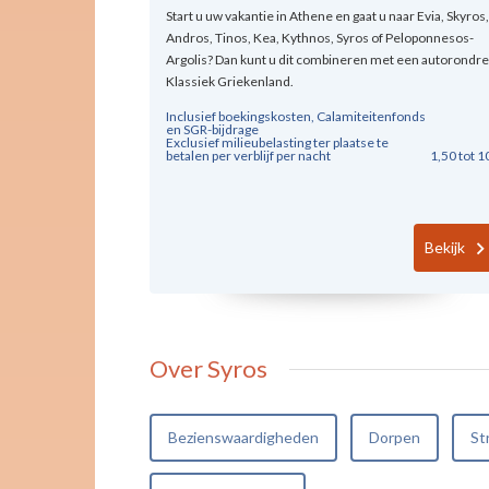
Start u uw vakantie in Athene en gaat u naar Evia, Skyros,
Andros, Tinos, Kea, Kythnos, Syros of Peloponnesos-
Argolis? Dan kunt u dit combineren met een autorondre
Klassiek Griekenland.
Inclusief boekingskosten, Calamiteitenfonds
en SGR-bijdrage
Exclusief milieubelasting ter plaatse te
betalen per verblijf per nacht
1,50 tot 1
Bekijk
Over Syros
Bezienswaardigheden
Dorpen
St