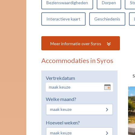
Bezienswaardigheden
Dorpen
St
Interactieve kaart
Geschiedenis
Meer informatie over Syros
Accommodaties in Syros
S
Vertrekdatum
Welke maand?
maak keuze
Hoeveel weken?
maak keuze