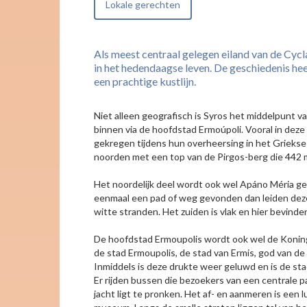
Lokale gerechten
Als meest centraal gelegen eiland van de Cycla
in het hedendaagse leven. De geschiedenis hee
een prachtige kustlijn.
Niet alleen geografisch is Syros het middelpunt v
binnen via de hoofdstad Ermoúpoli. Vooral in deze
gekregen tijdens hun overheersing in het Griekse 
noorden met een top van de Pirgos-berg die 442 m
Het noordelijk deel wordt ook wel Apáno Méria g
eenmaal een pad of weg gevonden dan leiden deze 
witte stranden. Het zuiden is vlak en hier bevind
De hoofdstad Ermoupolis wordt ook wel de Koning
de stad Ermoupolis, de stad van Ermis, god van de
Inmiddels is deze drukte weer geluwd en is de st
Er rijden bussen die bezoekers van een centrale 
jacht ligt te pronken. Het af- en aanmeren is een 