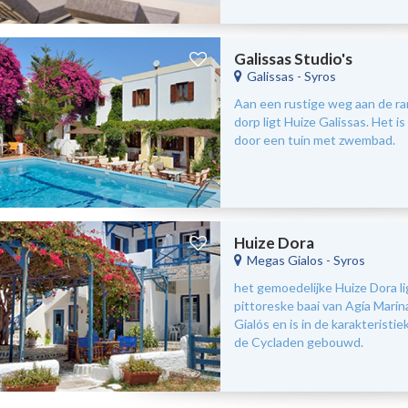
Galissas Studio's
Galissas
-
Syros
Aan een rustige weg aan de ra
dorp ligt Huize Galissas. Het i
door een tuin met zwembad.
Huize Dora
Megas Gialos
-
Syros
het gemoedelijke Huize Dora lig
pittoreske baai van Agía Marín
Gialós en is in de karakteristiek
de Cycladen gebouwd.