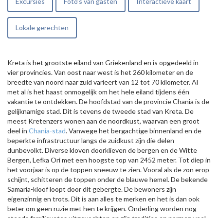
Excursies
Foto’s van gasten
Interactieve kaart
Lokale gerechten
Kreta is het grootste eiland van Griekenland en is opgedeeld in
vier provincies. Van oost naar west is het 260 kilometer en de
breedte van noord naar zuid varieert van 12 tot 70 kilometer. Al
met al is het haast onmogelijk om het hele eiland tijdens één
vakantie te ontdekken. De hoofdstad van de provincie Chania is de
gelijknamige stad. Dit is tevens de tweede stad van Kreta. De
meest Kretenzers wonen aan de noordkust, waarvan een groot
deel in
Chania-stad
. Vanwege het bergachtige binnenland en de
beperkte infrastructuur langs de zuidkust zijn die delen
dunbevolkt. Diverse kloven doorklieven de bergen en de Witte
Bergen, Lefka Ori met een hoogste top van 2452 meter. Tot diep in
het voorjaar is op de toppen sneeuw te zien. Vooral als de zon erop
schijnt, schitteren de toppen onder de blauwe hemel. De bekende
Samaria-kloof loopt door dit gebergte. De bewoners zijn
eigenzinnig en trots. Dit is aan alles te merken en het is dan ook
beter om geen ruzie met hen te krijgen. Onderling worden nog