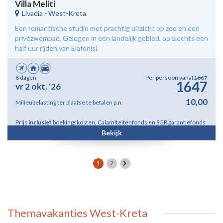
Villa Meliti
Livadia
-
West-Kreta
Een romantische studio met prachtig uitzicht op zee en een
privézwembad. Gelegen in een landelijk gebied, op slechts een
half uur rijden van Elafonisi.
8 dagen
Per persoon vanaf
1667
1647
vr 2 okt. '26
10,00
Milieubelasting ter plaatse te betalen p.n.
Prijs
inclusief
boekingskosten, Calamiteitenfonds en SGR garantiefonds
Bekijk
1
2
Themavakanties West-Kreta