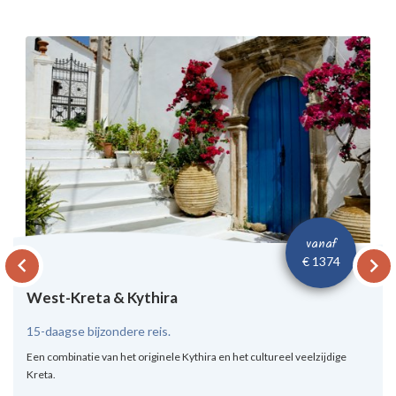
vanaf
keyboard_arrow_left
keyboard_arrow_right
€ 1374
West-Kreta & Kythira
15-daagse bijzondere reis.
Een combinatie van het originele Kythira en het cultureel veelzijdige
Kreta.