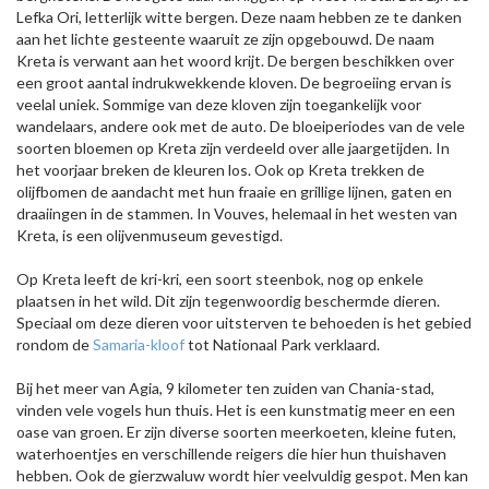
Lefka Ori, letterlijk witte bergen. Deze naam hebben ze te danken
aan het lichte gesteente waaruit ze zijn opgebouwd. De naam
Kreta is verwant aan het woord krijt. De bergen beschikken over
een groot aantal indrukwekkende kloven. De begroeiing ervan is
veelal uniek. Sommige van deze kloven zijn toegankelijk voor
wandelaars, andere ook met de auto. De bloeiperiodes van de vele
soorten bloemen op Kreta zijn verdeeld over alle jaargetijden. In
het voorjaar breken de kleuren los. Ook op Kreta trekken de
olijfbomen de aandacht met hun fraaie en grillige lijnen, gaten en
draaiingen in de stammen. In Vouves, helemaal in het westen van
Kreta, is een olijvenmuseum gevestigd.
Op Kreta leeft de kri-kri, een soort steenbok, nog op enkele
plaatsen in het wild. Dit zijn tegenwoordig beschermde dieren.
Speciaal om deze dieren voor uitsterven te behoeden is het gebied
rondom de
Samaria-kloof
tot Nationaal Park verklaard.
Bij het meer van Agia, 9 kilometer ten zuiden van Chania-stad,
vinden vele vogels hun thuis. Het is een kunstmatig meer en een
oase van groen. Er zijn diverse soorten meerkoeten, kleine futen,
waterhoentjes en verschillende reigers die hier hun thuishaven
hebben. Ook de gierzwaluw wordt hier veelvuldig gespot. Men kan