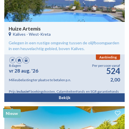
Huize Artemis
Kalives
-
West-Kreta
Gelegen in een rustige omgeving tussen de olijfboomgaarden
in een heuvelachtig gebied, boven Kalíves.
Aanbieding
8 dagen
Per persoon vanaf
524
vr 28 aug. '26
2,00
Milieubelasting ter plaatse te betalen p.n.
Prijs
inclusief
boekingskosten, Calamiteitenfonds en SGR garantiefonds
Bekijk
Nieuw