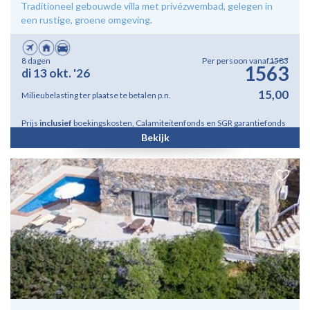
Traditioneel gebouwde villa met privézwembad, gelegen in
een rustige, groene omgeving.
8 dagen
Per persoon vanaf
1583
1563
di 13 okt. '26
15,00
Milieubelasting ter plaatse te betalen p.n.
Prijs
inclusief
boekingskosten, Calamiteitenfonds en SGR garantiefonds
Bekijk