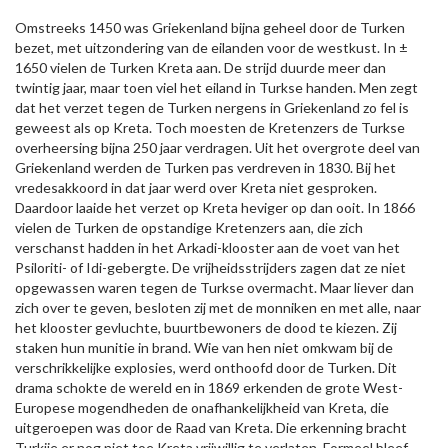
Omstreeks 1450 was Griekenland bijna geheel door de Turken
bezet, met uitzondering van de eilanden voor de westkust. In ±
1650 vielen de Turken Kreta aan. De strijd duurde meer dan
twintig jaar, maar toen viel het eiland in Turkse handen. Men zegt
dat het verzet tegen de Turken nergens in Griekenland zo fel is
geweest als op Kreta. Toch moesten de Kretenzers de Turkse
overheersing bijna 250 jaar verdragen. Uit het overgrote deel van
Griekenland werden de Turken pas verdreven in 1830. Bij het
vredesakkoord in dat jaar werd over Kreta niet gesproken.
Daardoor laaide het verzet op Kreta heviger op dan ooit. In 1866
vielen de Turken de opstandige Kretenzers aan, die zich
verschanst hadden in het Arkadi-klooster aan de voet van het
Psiloriti- of Idi-gebergte. De vrijheidsstrijders zagen dat ze niet
opgewassen waren tegen de Turkse overmacht. Maar liever dan
zich over te geven, besloten zij met de monniken en met alle, naar
het klooster gevluchte, buurtbewoners de dood te kiezen. Zij
staken hun munitie in brand. Wie van hen niet omkwam bij de
verschrikkelijke explosies, werd onthoofd door de Turken. Dit
drama schokte de wereld en in 1869 erkenden de grote West-
Europese mogendheden de onafhankelijkheid van Kreta, die
uitgeroepen was door de Raad van Kreta. Die erkenning bracht
Turkije er nog niet toe Kreta vrijwillig te verlaten. Formeel bleef