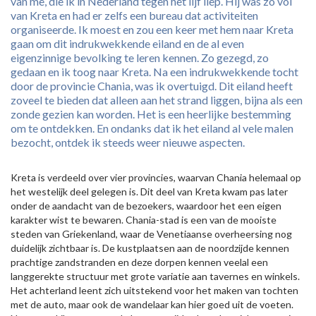
van me, die ik in Nederland tegen het lijf liep. Hij was zo vol
van Kreta en had er zelfs een bureau dat activiteiten
organiseerde. Ik moest en zou een keer met hem naar Kreta
gaan om dit indrukwekkende eiland en de al even
eigenzinnige bevolking te leren kennen. Zo gezegd, zo
gedaan en ik toog naar Kreta. Na een indrukwekkende tocht
door de provincie Chania, was ik overtuigd. Dit eiland heeft
zoveel te bieden dat alleen aan het strand liggen, bijna als een
zonde gezien kan worden. Het is een heerlijke bestemming
om te ontdekken. En ondanks dat ik het eiland al vele malen
bezocht, ontdek ik steeds weer nieuwe aspecten.
Kreta is verdeeld over vier provincies, waarvan Chania helemaal op
het westelijk deel gelegen is. Dit deel van Kreta kwam pas later
onder de aandacht van de bezoekers, waardoor het een eigen
karakter wist te bewaren. Chania-stad is een van de mooiste
steden van Griekenland, waar de Venetiaanse overheersing nog
duidelijk zichtbaar is. De kustplaatsen aan de noordzijde kennen
prachtige zandstranden en deze dorpen kennen veelal een
langgerekte structuur met grote variatie aan tavernes en winkels.
Het achterland leent zich uitstekend voor het maken van tochten
met de auto, maar ook de wandelaar kan hier goed uit de voeten.