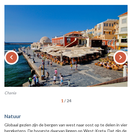
keyboard_arrow_left
keyboard_arrow_right
Chania
Ch
1
/
24
Natuur
Globaal gezien zijn de bergen van west naar oost op te delen in vier
bergketens. De hoogste daarvan liggen op West-Kreta. Dat zijn de