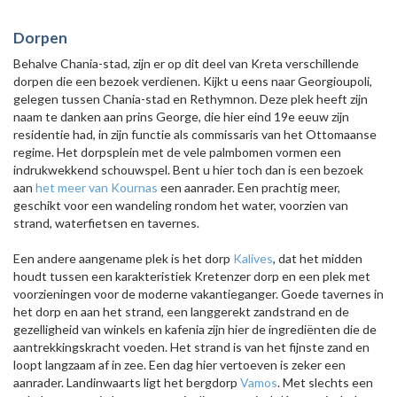
Dorpen
Behalve Chania-stad, zijn er op dit deel van Kreta verschillende
dorpen die een bezoek verdienen. Kijkt u eens naar Georgioupoli,
gelegen tussen Chania-stad en Rethymnon. Deze plek heeft zijn
naam te danken aan prins George, die hier eind 19e eeuw zijn
residentie had, in zijn functie als commissaris van het Ottomaanse
regime. Het dorpsplein met de vele palmbomen vormen een
indrukwekkend schouwspel. Bent u hier toch dan is een bezoek
aan
het meer van Kournas
een aanrader. Een prachtig meer,
geschikt voor een wandeling rondom het water, voorzien van
strand, waterfietsen en tavernes.
Een andere aangename plek is het dorp
Kalives
, dat het midden
houdt tussen een karakteristiek Kretenzer dorp en een plek met
voorzieningen voor de moderne vakantieganger. Goede tavernes in
het dorp en aan het strand, een langgerekt zandstrand en de
gezelligheid van winkels en kafenia zijn hier de ingrediënten die de
aantrekkingskracht voeden. Het strand is van het fijnste zand en
loopt langzaam af in zee. Een dag hier vertoeven is zeker een
aanrader. Landinwaarts ligt het bergdorp
Vamos
. Met slechts een