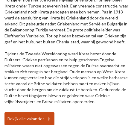
Kreta onder Turkse soevereiniteit. Een vreemde constructie, waar
Griekenland noch Kreta genoegen mee kon nemen. Pas in 1913
werd de aansluiting van Kreta bij Griekenland door de wereld
erkend. Dit gebeurde nadat Griekenland met Servië en Bulgarije in
de Balkanoorlog Turkije verdreef. De grote politieke leider was
Eleftherios Venizelos. Tot op heden bezoeken tal van Grieken zijn
graf en het huis, net buiten Chania-stad, waar hij gewoond heeft.
Tijdens de Tweede Wereldoorlog werd Kreta bezet door de
Duitsers. Griekse partizanen en te hulp geschoten Engelse
militairen waren niet opgewassen tegen de Duitse overmacht en
trokken zich terug in het bergland. Oude mensen op West-Kreta
kunnen nog vertellen hoe die strijd verlopen is en welke barbaarse
tocht vooral de Britse soldaten hebben moeten maken bij hun
vlucht door de bergen om de zuidkust te bereiken. Gedurende de
Duitse bezettingsjaren bleven er gebieden waar Griekse
vrijheidsstrijders en Britse militairen opereerden.
Bekijk alle vakanties