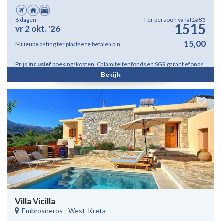
8 dagen
Per persoon vanaf
1535
1515
vr 2 okt. '26
15,00
Milieubelasting ter plaatse te betalen p.n.
Prijs
inclusief
boekingskosten, Calamiteitenfonds en SGR garantiefonds
Bekijk
Villa Vicilla
Embrosneros
-
West-Kreta