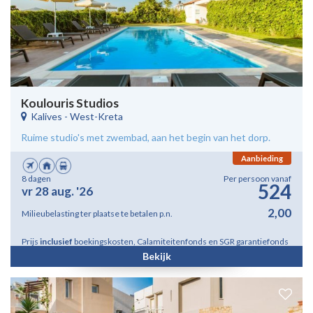
Koulouris Studios
Kalives
-
West-Kreta
Ruime studio's met zwembad, aan het begin van het dorp.
Aanbieding
8 dagen
Per persoon vanaf
524
vr 28 aug. '26
2,00
Milieubelasting ter plaatse te betalen p.n.
Prijs
inclusief
boekingskosten, Calamiteitenfonds en SGR garantiefonds
Bekijk