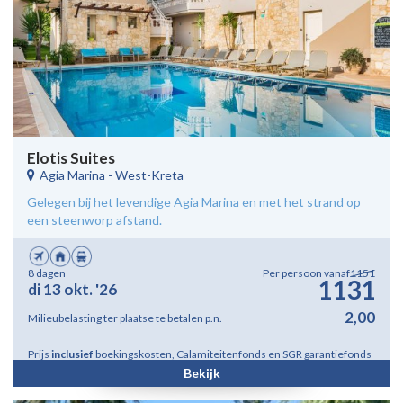
Elotis Suites
Agia Marina
-
West-Kreta
Gelegen bij het levendige Agia Marina en met het strand op
een steenworp afstand.
8 dagen
Per persoon vanaf
1151
1131
di 13 okt. '26
2,00
Milieubelasting ter plaatse te betalen p.n.
Prijs
inclusief
boekingskosten, Calamiteitenfonds en SGR garantiefonds
Bekijk