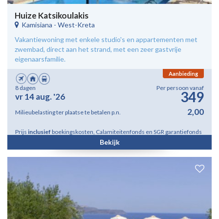
Huize Katsikoulakis
Kamisiana
-
West-Kreta
Vakantiewoning met enkele studio's en appartementen met
zwembad, direct aan het strand, met een zeer gastvrije
eigenaarsfamilie.
Aanbieding
8 dagen
Per persoon vanaf
349
vr 14 aug. '26
2,00
Milieubelasting ter plaatse te betalen p.n.
Prijs
inclusief
boekingskosten, Calamiteitenfonds en SGR garantiefonds
Bekijk