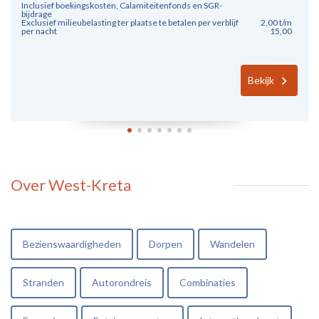
Inclusief boekingskosten, Calamiteitenfonds en SGR-
bijdrage
Exclusief milieubelasting ter plaatse te betalen per verblijf
2,00 t/m
per nacht
15,00
Bekijk
Over West-Kreta
Bezienswaardigheden
Dorpen
Wandelen
Stranden
Autorondreis
Combinaties