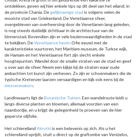
ontdekken, geven wij hier enkele tips op dit deel van het eiland; in
de provincie Chania. De
gelijknamige stad
is volgens velen de
mooiste stad van Griekenland. De Venetiaanse sfeer,
overgebleven van overheersing door de Venetianen lang geleden,
is nog steeds duidelijk zichtbaar in de architectuur van de
binnenstad. Bovendien zijn er vele bezienswaardigheden in de stad
te bekijken. De
Venetiaanse haven
(14e eeuw) met de
karakteristieke vuurtoren, het Maritiem museum, de Turkse wijk,
de Hamam en het Venetiaanse fort zijn slecht enkele
hoogtepunten. Wandel door de smalle straten van de stad en geef
u over aan de sfeer. Neem een kijkje bij de straten waar oude
ambachten tot kunst zijn verheven. Zo zijn er schoenmakers die de
typische Kretenzer laarzen vervaardigen en kijk ook eens bij de
messenmakers
.
Landinwaarts ligt de
Botanische Tuinen
. Een wandelroute leidt u
langs diverse planten en bloemen, allemaal voorzien van een
naambordje, en u krijgt de gelegenheid te proeven van de hier
geperste olijfolie.
Het schiereiland
Akrotiri
is een belevenis op zich. Als u het
schiereiland oprijdt, stuit u direct op de graftombe van Venizelos,