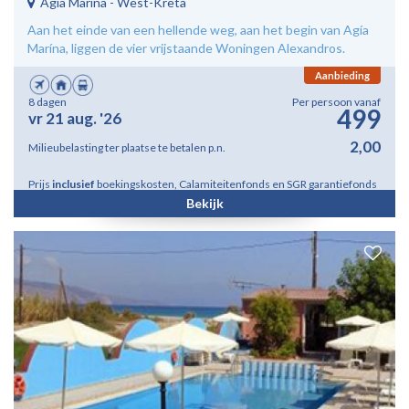
Agia Marina
-
West-Kreta
Aan het einde van een hellende weg, aan het begin van Agía
Marína, liggen de vier vrijstaande Woningen Alexandros.
Aanbieding
8 dagen
Per persoon vanaf
499
vr 21 aug. '26
2,00
Milieubelasting ter plaatse te betalen p.n.
Prijs
inclusief
boekingskosten, Calamiteitenfonds en SGR garantiefonds
Bekijk