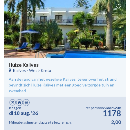
Huize Kalives
Kalives
-
West-Kreta
Aan de rand van het gezellige Kalíves, tegenover het strand,
bevindt zich Huize Kalíves met een goed verzorgde tuin en
zwembad.
8 dagen
Per persoon vanaf
1248
1178
di 18 aug. '26
2,00
Milieubelasting ter plaatse te betalen p.n.