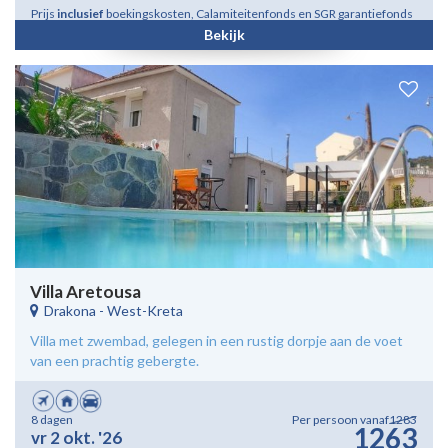
Prijs
inclusief
boekingskosten, Calamiteitenfonds en SGR garantiefonds
Bekijk
Villa Aretousa
Drakona
-
West-Kreta
Villa met zwembad, gelegen in een rustig dorpje aan de voet
van een prachtig gebergte.
8 dagen
Per persoon vanaf
1283
1263
vr 2 okt. '26