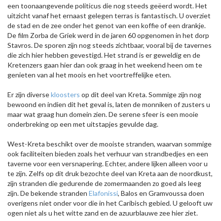
een toonaangevende politicus die nog steeds geëerd wordt. Het
uitzicht vanaf het ernaast gelegen terras is fantastisch. U overziet
de stad en de zee onder het genot van een koffie of een drankje.
De film Zorba de Griek werd in de jaren 60 opgenomen in het dorp
Stavros. De sporen zijn nog steeds zichtbaar, vooral bij de tavernes
die zich hier hebben gevestigd. Het strand is er geweldig en de
Kretenzers gaan hier dan ook graag in het weekend heen om te
genieten van al het moois en het voortreffelijke eten.
Er zijn diverse
kloosters
op dit deel van Kreta. Sommige zijn nog
bewoond en indien dit het geval is, laten de monniken of zusters u
maar wat graag hun domein zien. De serene sfeer is een mooie
onderbreking op een met uitstapjes gevulde dag.
West-Kreta beschikt over de mooiste stranden, waarvan sommige
ook faciliteiten bieden zoals het verhuur van strandbedjes en een
taverne voor een versnapering. Echter, andere lijken alleen voor u
te zijn. Zelfs op dit druk bezochte deel van Kreta aan de noordkust,
zijn stranden die gedurende de zomermaanden zo goed als leeg
zijn. De bekende stranden
Elafonissi
, Balos en Gramvoussa doen
overigens niet onder voor die in het Caribisch gebied. U gelooft uw
ogen niet als u het witte zand en de azuurblauwe zee hier ziet.