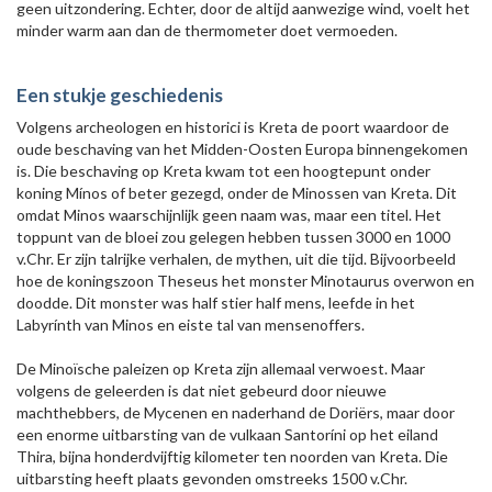
geen uitzondering. Echter, door de altijd aanwezige wind, voelt het
minder warm aan dan de thermometer doet vermoeden.
Een stukje geschiedenis
Volgens archeologen en historici is Kreta de poort waardoor de
oude beschaving van het Midden-Oosten Europa binnengekomen
is. Die beschaving op Kreta kwam tot een hoogtepunt onder
koning Mínos of beter gezegd, onder de Minossen van Kreta. Dit
omdat Minos waarschijnlijk geen naam was, maar een titel. Het
toppunt van de bloei zou gelegen hebben tussen 3000 en 1000
v.Chr. Er zijn talrijke verhalen, de mythen, uit die tijd. Bijvoorbeeld
hoe de koningszoon Theseus het monster Minotaurus overwon en
doodde. Dit monster was half stier half mens, leefde in het
Labyrínth van Minos en eiste tal van mensenoffers.
De Minoïsche paleizen op Kreta zijn allemaal verwoest. Maar
volgens de geleerden is dat niet gebeurd door nieuwe
machthebbers, de Mycenen en naderhand de Doriërs, maar door
een enorme uitbarsting van de vulkaan Santoríni op het eiland
Thira, bijna honderdvijftig kilometer ten noorden van Kreta. Die
uitbarsting heeft plaats gevonden omstreeks 1500 v.Chr.