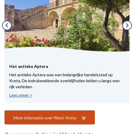
keyboard_arrow_left
keyboard_arrow_right
Het antieke Aptera
Het antieke Aptera was een belangrijke handelsstad op
Kreta. De indrukwekkende overblijfselen leiden u langs een
rijk verleden.
Lees meer >
Meer informatie over West-Kreta