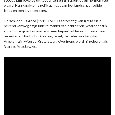
steeds familievetes uitgevochten en zijn tradities en normen veel
waard. Hun karakter is gelijk aan dat van het landschap: solide,
trots en een eigen mening.
De schilder El Greco (1541-1614) is afkomstig van Kreta en is
bekend vanwege zijn unieke manier van schilderen, waardoor zijn
kunst moeilijk in te delen is in een bepaalde klasse. Uit een meer
recente tijd, had John Aniston, jawel; de vader van Jennifer
Aniston, zijn wieg op Kreta staan. Overigens werd hij geboren als
Giannis Anastatakis.