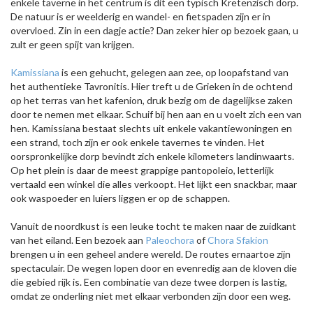
enkele taverne in het centrum is dit een typisch Kretenzisch dorp.
De natuur is er weelderig en wandel- en fietspaden zijn er in
overvloed. Zin in een dagje actie? Dan zeker hier op bezoek gaan, u
zult er geen spijt van krijgen.
Kamissiana
is een gehucht, gelegen aan zee, op loopafstand van
het authentieke Tavronitis. Hier treft u de Grieken in de ochtend
op het terras van het kafenion, druk bezig om de dagelijkse zaken
door te nemen met elkaar. Schuif bij hen aan en u voelt zich een van
hen. Kamissiana bestaat slechts uit enkele vakantiewoningen en
een strand, toch zijn er ook enkele tavernes te vinden. Het
oorspronkelijke dorp bevindt zich enkele kilometers landinwaarts.
Op het plein is daar de meest grappige pantopoleio, letterlijk
vertaald een winkel die alles verkoopt. Het lijkt een snackbar, maar
ook waspoeder en luiers liggen er op de schappen.
Vanuit de noordkust is een leuke tocht te maken naar de zuidkant
van het eiland. Een bezoek aan
Paleochora
of
Chora Sfakion
brengen u in een geheel andere wereld. De routes ernaartoe zijn
spectaculair. De wegen lopen door en evenredig aan de kloven die
die gebied rijk is. Een combinatie van deze twee dorpen is lastig,
omdat ze onderling niet met elkaar verbonden zijn door een weg.