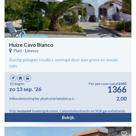
Huize Cavo Bianco
Plati
-
Limnos
Rustig gelegen studio’s omringd door een grote en mooie
tuin.
10 dagen
Per persoon vanaf
1386
1366
zo 13 sep. '26
2,00
Milieubelasting ter plaatse te betalen p.n.
Prijs
inclusief
boekingskosten, Calamiteitenfonds en SGR garantiefonds
Bekijk