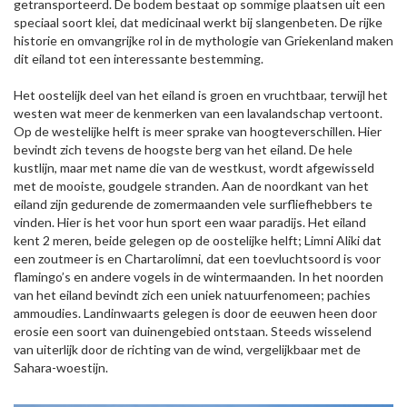
getransporteerd. De bodem bestaat op sommige plaatsen uit een
speciaal soort klei, dat medicinaal werkt bij slangenbeten. De rijke
historie en omvangrijke rol in de mythologie van Griekenland maken
dit eiland tot een interessante bestemming.
Het oostelijk deel van het eiland is groen en vruchtbaar, terwijl het
westen wat meer de kenmerken van een lavalandschap vertoont.
Op de westelijke helft is meer sprake van hoogteverschillen. Hier
bevindt zich tevens de hoogste berg van het eiland. De hele
kustlijn, maar met name die van de westkust, wordt afgewisseld
met de mooiste, goudgele stranden. Aan de noordkant van het
eiland zijn gedurende de zomermaanden vele surfliefhebbers te
vinden. Hier is het voor hun sport een waar paradijs. Het eiland
kent 2 meren, beide gelegen op de oostelijke helft; Limni Aliki dat
een zoutmeer is en Chartarolimni, dat een toevluchtsoord is voor
flamingo’s en andere vogels in de wintermaanden. In het noorden
van het eiland bevindt zich een uniek natuurfenomeen; pachies
ammoudies. Landinwaarts gelegen is door de eeuwen heen door
erosie een soort van duinengebied ontstaan. Steeds wisselend
van uiterlijk door de richting van de wind, vergelijkbaar met de
Sahara-woestijn.