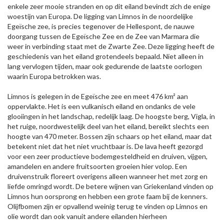
enkele zeer mooie stranden en op dit eiland bevindt zich de enige
woestijn van Europa. De ligging van Limnos in de noordelijke
Egeïsche zee, is precies tegenover de Hellespont, de nauwe
doorgang tussen de Egeïsche Zee en de Zee van Marmara die
weer in verbinding staat met de Zwarte Zee. Deze ligging heeft de
geschiedenis van het eiland grotendeels bepaald. Niet alleen in
lang vervlogen tijden, maar ook gedurende de laatste oorlogen
waarin Europa betrokken was.
Limnos is gelegen in de Egeïsche zee en meet 476 km² aan
oppervlakte. Het is een vulkanisch eiland en ondanks de vele
glooiingen in het landschap, redelijk laag. De hoogste berg, Vigla, in
het ruige, noordwestelijk deel van het eiland, bereikt slechts een
hoogte van 470 meter. Bossen zijn schaars op het eiland, maar dat
betekent niet dat het niet vruchtbaar is. De lava heeft gezorgd
voor een zeer productieve bodemgesteldheid en druiven, vijgen,
amandelen en andere fruitsoorten groeien hier volop. Een
druivenstruik floreert overigens alleen wanneer het met zorg en
liefde omringd wordt. De betere wijnen van Griekenland vinden op
Limnos hun oorsprong en hebben een grote faam bij de kenners.
Olijfbomen zijn er opvallend weinig terug te vinden op Limnos en
olie wordt dan ook vanuit andere eilanden hierheen