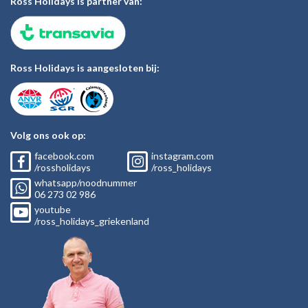
Ross Holidays is partner van:
Ross Holidays is aangesloten bij:
Volg ons ook op:
facebook.com
instagram.com
/rossholidays
/ross_holidays
whatsapp/noodnummer
06
273 02
986
youtube
/ross_holidays_griekenland