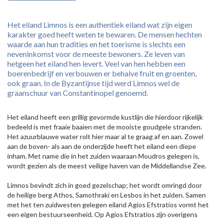
Het eiland Limnos is een authentiek eiland wat zijn eigen
karakter goed heeft weten te bewaren. De mensen hechten
waarde aan hun tradities en het toerisme is slechts een
neveninkomst voor de meeste bewoners. Ze leven van
hetgeen het eiland hen levert. Veel van hen hebben een
boerenbedrijf en verbouwen er behalve fruit en groenten,
ook graan. In de Byzantijnse tijd werd Limnos wel de
graanschuur van Constantinopel genoemd.
Het eiland heeft een grillig gevormde kustlijn die hierdoor rijkelijk
bedeeld is met fraaie baaien met de mooiste goudgele stranden.
Het azuurblauwe water rolt hier maar al te graag af en aan. Zowel
aan de boven- als aan de onderzijde heeft het eiland een diepe
inham. Met name die in het zuiden waaraan Moudros gelegen is,
wordt gezien als de meest veilige haven van de Middellandse Zee.
Limnos bevindt zich in goed gezelschap; het wordt omringd door
de heilige berg Athos, Samothraki en Lesbos in het zuiden. Samen
met het ten zuidwesten gelegen eiland Agios Efstratios vormt het
een eigen bestuurseenheid. Op Agios Efstratios zijn overigens