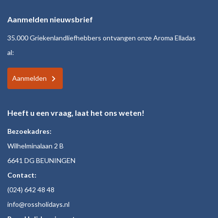
Aanmelden nieuwsbrief
35.000 Griekenlandliefhebbers ontvangen onze Aroma Elladas
al:
Aanmelden
Heeft u een vraag, laat het ons weten!
Bezoekadres:
Wilhelminalaan 2 B
6641 DG BEUNINGEN
Contact:
(024)
642 48
48
inf
o@rossholiday
s.nl