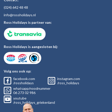
(024)
642 48
48
inf
o@rossholiday
s.nl
Ross Holidays is partner van:
Ross Holidays is aangesloten bij:
Volg ons ook op:
facebook.com
instagram.com
/rossholidays
/ross_holidays
whatsapp/noodnummer
06
273 02
986
youtube
/ross_holidays_griekenland