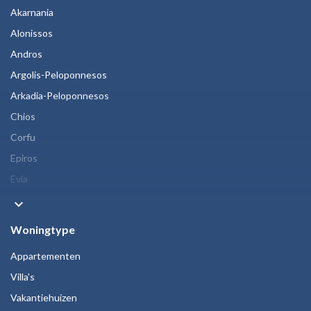
Akarnania
Alonissos
Andros
Argolis-Peloponnesos
Arkadia-Peloponnesos
Chios
Corfu
Epiros
Evia
keyboard_arrow_down
Woningtype
Appartementen
Villa's
Vakantiehuizen