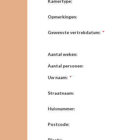
Kamertype:
Opmerkingen:
Gewenste vertrekdatum:
*
Aantal weken:
Aantal personen:
Uw naam:
*
Straatnaam:
Huisnummer:
Postcode:
Plaats: