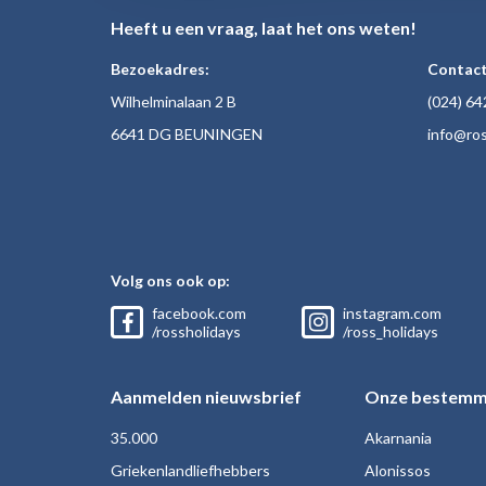
Heeft u een vraag, laat het ons weten!
Bezoekadres:
Contact
Wilhelminalaan 2 B
(024)
64
6641 DG BEUNINGEN
inf
o@ros
Volg ons ook op:
facebook.com
instagram.com
/rossholidays
/ross_holidays
Aanmelden nieuwsbrief
Onze bestemm
35.000
Akarnania
Griekenlandliefhebbers
Alonissos