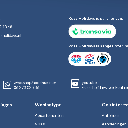
:
Ross Holidays is partner van:
2 48
48
sholiday
s.nl
Ross Holidays is aangesloten bi
whatsapp/noodnummer
youtube
06
273 02
986
/ross_holidays_griekenlan
ingen
Woningtype
Ook interes
Appartementen
Autohuur
Villa's
Aanbiedingen