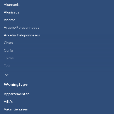
Akarnania
Alonissos
Andros
Argolis-Peloponnesos
Arkadia-Peloponnesos
Chios
Corfu
Epiros
Evia
keyboard_arrow_down
Woningtype
Appartementen
Villa's
Vakantiehuizen