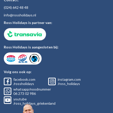
(024)
642 48
48
inf
o@rossholiday
s.nl
Ross Holidays is partner van:
Ross Holidays is aangesloten bij:
Volg ons ook op:
facebook.com
instagram.com
/rossholidays
/ross_holidays
whatsapp/noodnummer
06
273 02
986
youtube
/ross_holidays_griekenland