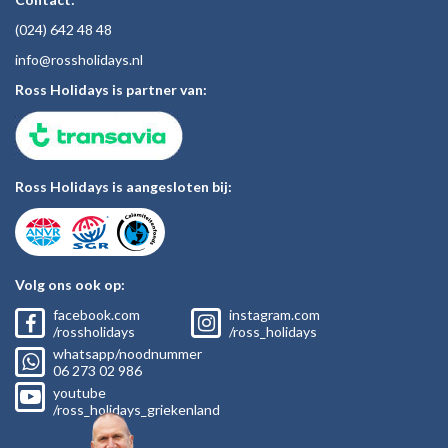
(024)
642 48
48
inf
o@rossholiday
s.nl
Ross Holidays is partner van:
Ross Holidays is aangesloten bij:
Volg ons ook op:
facebook.com
instagram.com
/rossholidays
/ross_holidays
whatsapp/noodnummer
06
273 02
986
youtube
/ross_holidays_griekenland