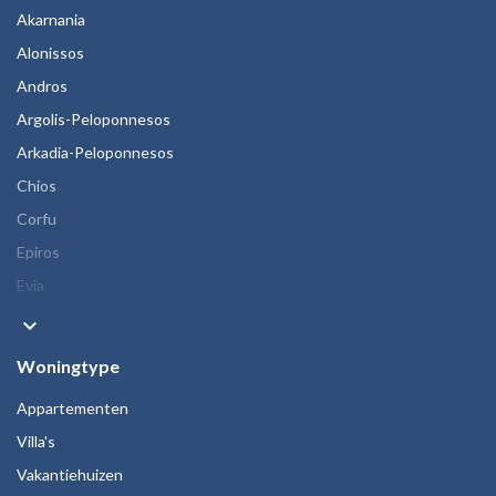
Akarnania
Alonissos
Andros
Argolis-Peloponnesos
Arkadia-Peloponnesos
Chios
Corfu
Epiros
Evia
keyboard_arrow_down
Woningtype
Appartementen
Villa's
Vakantiehuizen