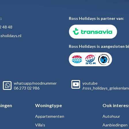
:
Ross Holidays is partner van:
2 48
48
sholiday
s.nl
Ross Holidays is aangesloten bi
whatsapp/noodnummer
youtube
06
273 02
986
/ross_holidays_griekenlan
ingen
Woningtype
Ook interes
Appartementen
Autohuur
Villa's
Aanbiedingen