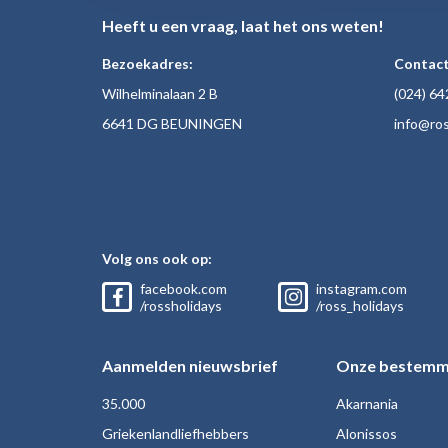
Heeft u een vraag, laat het ons weten!
Bezoekadres:
Contact
Wilhelminalaan 2 B
(024)
64
6641 DG BEUNINGEN
inf
o@ros
Volg ons ook op:
facebook.com
instagram.com
/rossholidays
/ross_holidays
Aanmelden nieuwsbrief
Onze bestemm
35.000
Akarnania
Griekenlandliefhebbers
Alonissos