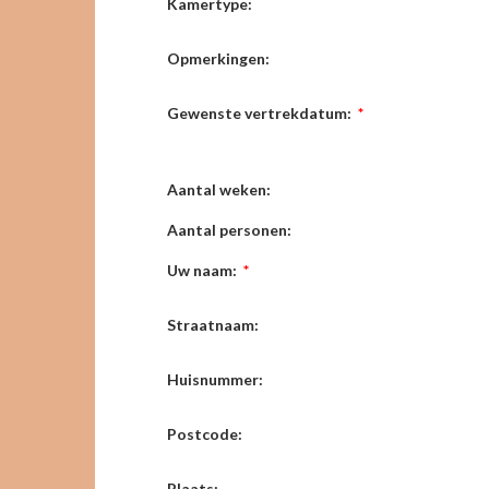
Kamertype:
Opmerkingen:
Gewenste vertrekdatum:
*
Aantal weken:
Aantal personen:
Uw naam:
*
Straatnaam:
Huisnummer:
Postcode:
Plaats: