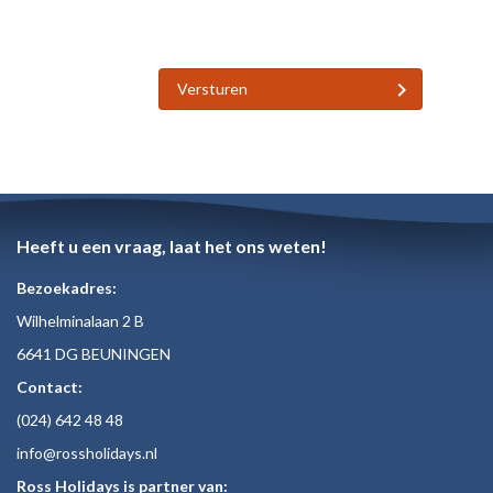
Versturen
Heeft u een vraag, laat het ons weten!
Bezoekadres:
Wilhelminalaan 2 B
6641 DG BEUNINGEN
Contact:
(024)
642 48
48
inf
o@rossholiday
s.nl
Ross Holidays is partner van: