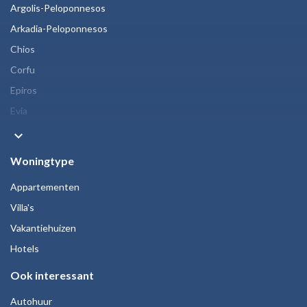
Argolis-Peloponnesos
Arkadia-Peloponnesos
Chios
Corfu
Epiros
Evia
keyboard_arrow_down
Woningtype
Appartementen
Villa's
Vakantiehuizen
Hotels
Ook interessant
Autohuur