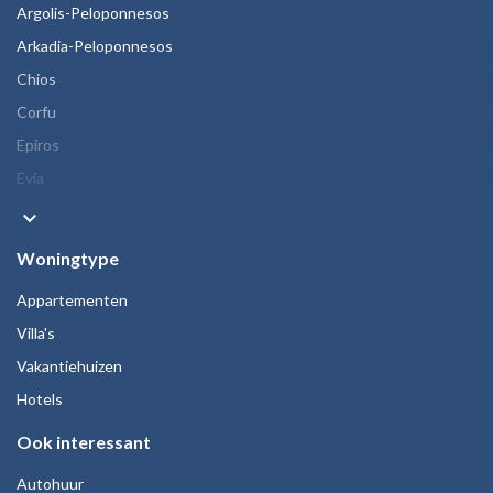
Argolis-Peloponnesos
Arkadia-Peloponnesos
Chios
Corfu
Epiros
Evia
keyboard_arrow_down
Woningtype
Appartementen
Villa's
Vakantiehuizen
Hotels
Ook interessant
Autohuur