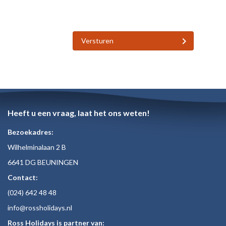
Versturen
Heeft u een vraag, laat het ons weten!
Bezoekadres:
Wilhelminalaan 2 B
6641 DG BEUNINGEN
Contact:
(024)
642 48
48
inf
o@rossholiday
s.nl
Ross Holidays is partner van: