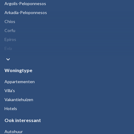
Argolis-Peloponnesos
Arkadia-Peloponnesos
Chios
Corfu
Epiros
Evia
keyboard_arrow_down
Woningtype
Appartementen
Villa's
Vakantiehuizen
Hotels
Ook interessant
Autohuur