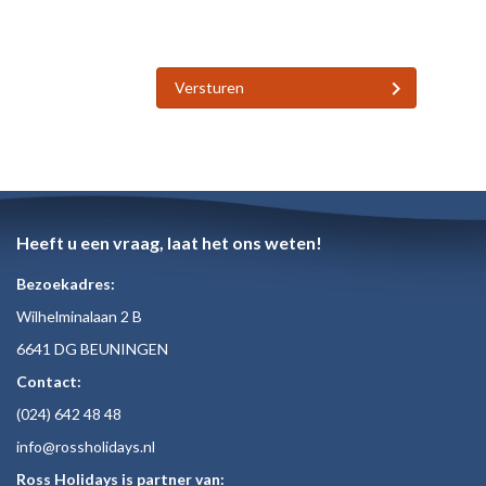
Versturen
Heeft u een vraag, laat het ons weten!
Bezoekadres:
Wilhelminalaan 2 B
6641 DG BEUNINGEN
Contact:
(024)
642 48
48
inf
o@rossholiday
s.nl
Ross Holidays is partner van: