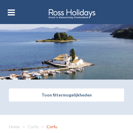
Toon filtermogelijkheden
Home
>
Corfu
>
Corfu