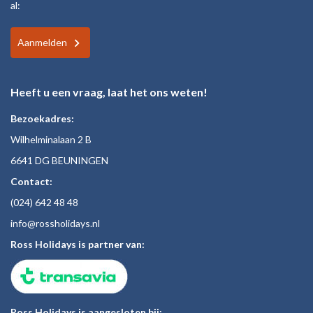
al:
Aanmelden
Heeft u een vraag, laat het ons weten!
Bezoekadres:
Wilhelminalaan 2 B
6641 DG BEUNINGEN
Contact:
(024)
642 48
48
inf
o@rossholiday
s.nl
Ross Holidays is partner van:
Ross Holidays is aangesloten bij: