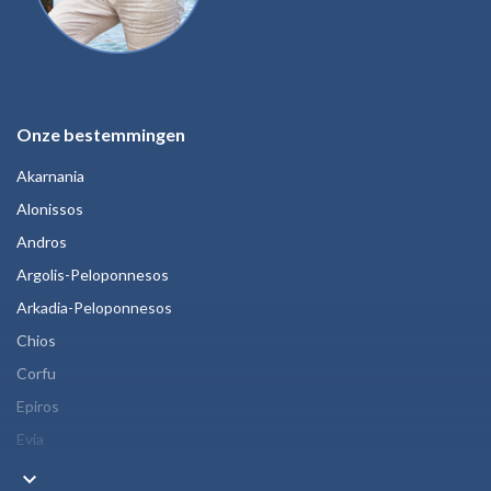
Onze bestemmingen
Akarnania
Alonissos
Andros
Argolis-Peloponnesos
Arkadia-Peloponnesos
Chios
Corfu
Epiros
Evia
keyboard_arrow_down