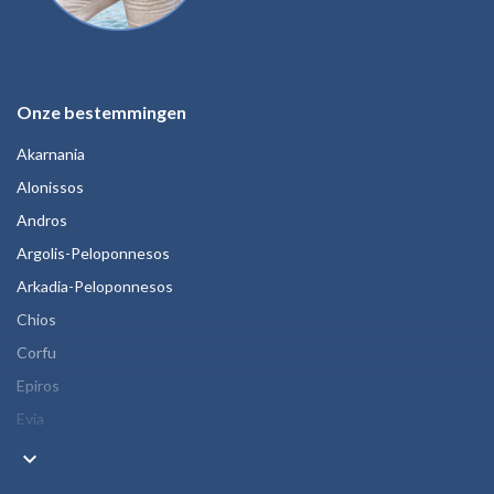
Onze bestemmingen
Akarnania
Alonissos
Andros
Argolis-Peloponnesos
Arkadia-Peloponnesos
Chios
Corfu
Epiros
Evia
keyboard_arrow_down