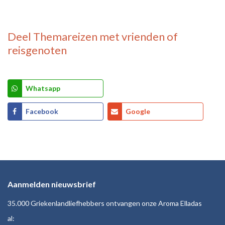
Deel
Themareizen
met vrienden of
reisgenoten
Whatsapp
Facebook
Google
Aanmelden nieuwsbrief
35.000 Griekenlandliefhebbers ontvangen onze Aroma Elladas
al: