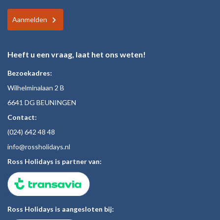
Aanmelden
Heeft u een vraag, laat het ons weten!
Bezoekadres:
Wilhelminalaan 2 B
6641 DG BEUNINGEN
Contact:
(024)
642 48
48
inf
o@rossholiday
s.nl
Ross Holidays is partner van:
Ross Holidays is aangesloten bij: