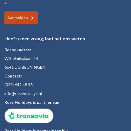
al:
Aanmelden
Heeft u een vraag, laat het ons weten!
Bezoekadres:
Wilhelminalaan 2 B
6641 DG BEUNINGEN
Contact:
(024)
642 48
48
inf
o@rossholiday
s.nl
Ross Holidays is partner van:
Ross Holidays is aangesloten bij: