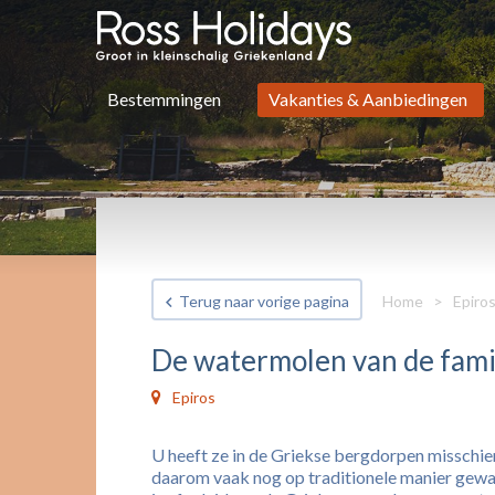
Bestemmingen
Vakanties & Aanbiedingen
Terug naar vorige pagina
Home
>
Epiro
De watermolen van de fam
Epiros
U heeft ze in de Griekse bergdorpen misschien
daarom vaak nog op traditionele manier gewass