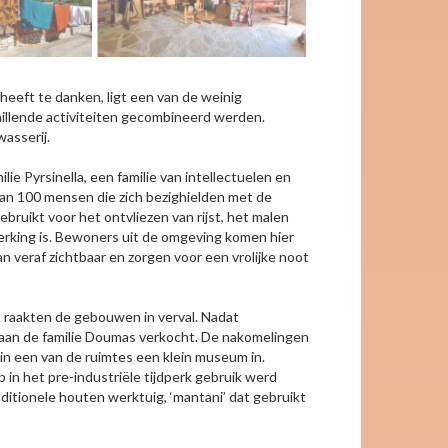
 heeft te danken, ligt een van de weinig
hillende activiteiten gecombineerd werden.
asserij.
e Pyrsinella, een familie van intellectuelen en
dan 100 mensen die zich bezighielden met de
ruikt voor het ontvliezen van rijst, het malen
erking is. Bewoners uit de omgeving komen hier
an veraf zichtbaar en zorgen voor een vrolijke noot
 raakten de gebouwen in verval. Nadat
s aan de familie Doumas verkocht. De nakomelingen
 in een van de ruimtes een klein museum in.
in het pre-industriële tijdperk gebruik werd
ditionele houten werktuig, ‘mantani’ dat gebruikt