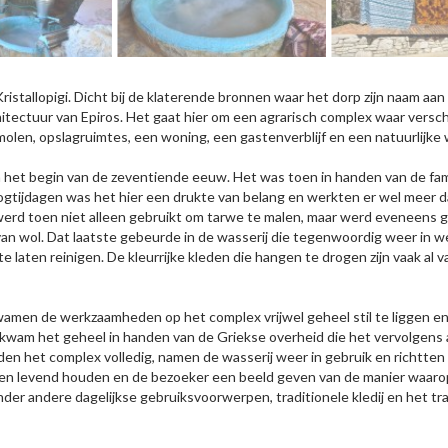
Kristallopigi. Dicht bij de klaterende bronnen waar het dorp zijn naam aan
itectuur van Epiros. Het gaat hier om een agrarisch complex waar versc
len, opslagruimtes, een woning, een gastenverblijf en een natuurlijke w
 het begin van de zeventiende eeuw. Het was toen in handen van de famili
oogtijdagen was het hier een drukte van belang en werkten er wel meer 
rd toen niet alleen gebruikt om tarwe te malen, maar werd eveneens geb
n wol. Dat laatste gebeurde in de wasserij die tegenwoordig weer in w
e laten reinigen. De kleurrijke kleden die hangen te drogen zijn vaak al v
wamen de werkzaamheden op het complex vrijwel geheel stil te liggen en
, kwam het geheel in handen van de Griekse overheid die het vervolgen
rden het complex volledig, namen de wasserij weer in gebruik en richtten
eden levend houden en de bezoeker een beeld geven van de manier waarop 
er andere dagelijkse gebruiksvoorwerpen, traditionele kledij en het tra