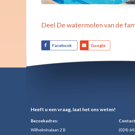
Deel
De watermolen van de fam
Facebook
Google
Heeft u een vraag, laat het ons weten!
Bezoekadres:
Contact
Wilhelminalaan 2 B
(024)
64