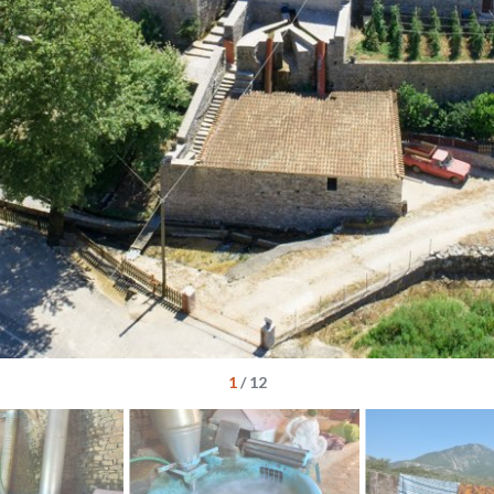
1
/
12