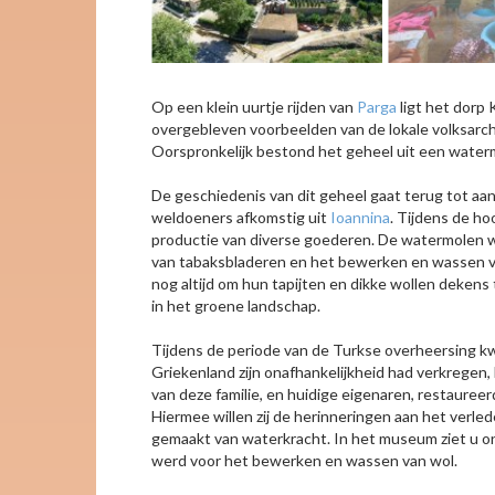
Op een klein uurtje rijden van
Parga
ligt het dorp 
overgebleven voorbeelden van de lokale volksarch
Oorspronkelijk bestond het geheel uit een watermo
De geschiedenis van dit geheel gaat terug tot aan
weldoeners afkomstig uit
Ioannina
. Tijdens de h
productie van diverse goederen. De watermolen we
van tabaksbladeren en het bewerken en wassen va
nog altijd om hun tapijten en dikke wollen dekens t
in het groene landschap.
Tijdens de periode van de Turkse overheersing k
Griekenland zijn onafhankelijkheid had verkregen
van deze familie, en huidige eigenaren, restauree
Hiermee willen zij de herinneringen aan het verl
gemaakt van waterkracht. In het museum ziet u ond
werd voor het bewerken en wassen van wol.