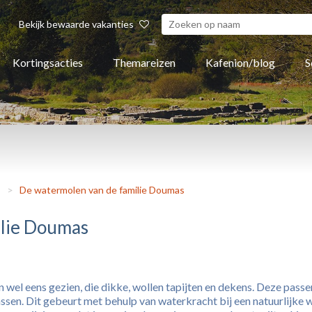
Bekijk bewaarde vakanties
Kortingsacties
Themareizen
Kafenion/blog
S
s
>
De watermolen van de familie Doumas
ilie Doumas
 wel eens gezien, die dikke, wollen tapijten en dekens. Deze pass
en. Dit gebeurt met behulp van waterkracht bij een natuurlijke wa