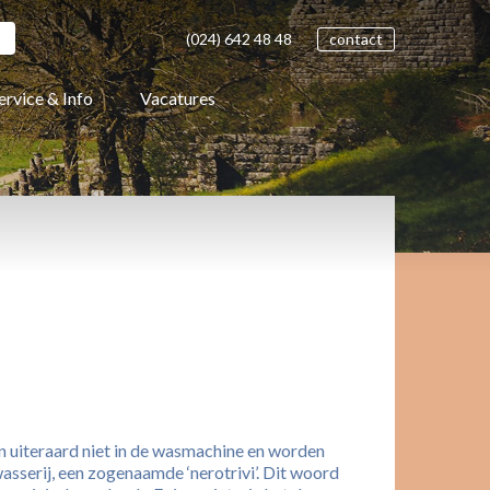
(024)
642 48
48
contact
ervice & Info
Vacatures
en uiteraard niet in de wasmachine en worden
sserij, een zogenaamde ‘nerotrivi’. Dit woord