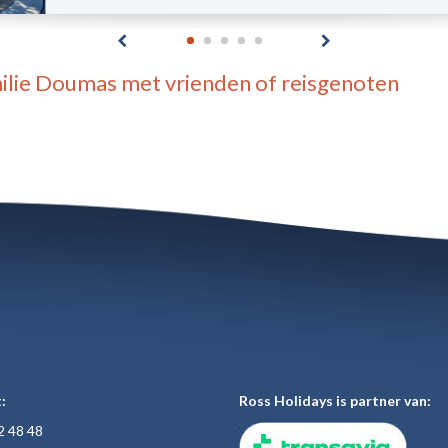
ilie Doumas
met vrienden of reisgenoten
:
Ross Holidays is partner van:
2 48
48