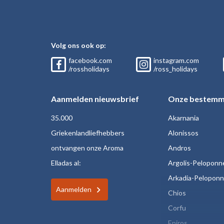
Volg ons ook op:
facebook.com
instagram.com
/rossholidays
/ross_holidays
Aanmelden nieuwsbrief
Onze bestemm
35.000
Akarnania
Griekenlandliefhebbers
Alonissos
ontvangen onze Aroma
Andros
Elladas al:
Argolis-Peloponn
Arkadia-Pelopon
Aanmelden
Chios
Corfu
Epiros