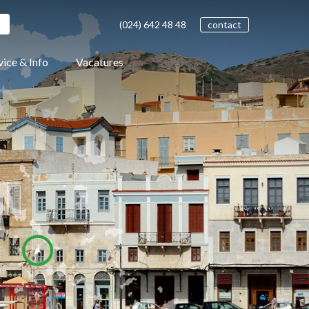
(024)
642 48
48
contact
vice & Info
Vacatures