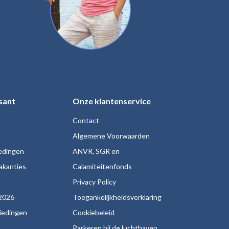
sant
Onze klantenservice
Contact
Algemene Voorwaarden
iedingen
ANVR, SGR en
akanties
Calamiteitenfonds
s
Privacy Policy
2026
Toegankelijkheidsverklaring
biedingen
Cookiebeleid
Parkeren bij de luchthaven