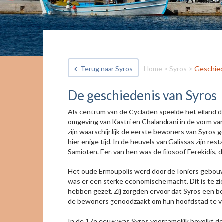
Terug naar Syros
Home
>
Syros
>
Geschied
De geschiedenis van Syros
Als centrum van de Cycladen speelde het eiland d
omgeving van Kastri en Chalandrani in de vorm van
zijn waarschijnlijk de eerste bewoners van Syros 
hier enige tijd. In de heuvels van Galissas zijn 
Samioten. Een van hen was de filosoof Ferekidis, d
Het oude Ermoupolis werd door de Ioniers gebouw
was er een sterke economische macht. Dit is te zi
hebben gezet. Zij zorgden ervoor dat Syros een b
de bewoners genoodzaakt om hun hoofdstad te ver
In de 17e eeuw was Syros voornamelijk bevolkt doo