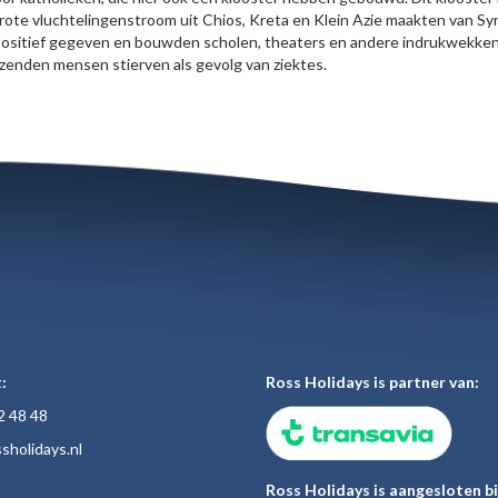
 grote vluchtelingenstroom uit Chios, Kreta en Klein Azie maakten van S
en positief gegeven en bouwden scholen, theaters en andere indrukwek
izenden mensen stierven als gevolg van ziektes.
:
Ross Holidays is partner van:
2 48
48
sholiday
s.nl
Ross Holidays is aangesloten bi