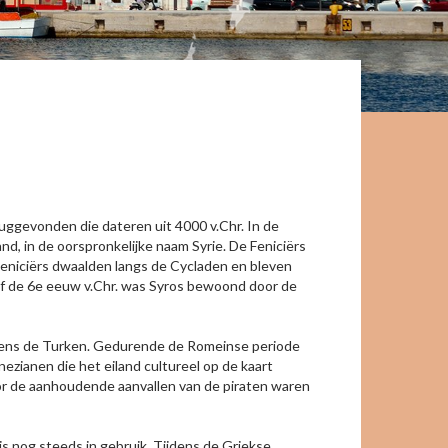
uggevonden die dateren uit 4000 v.Chr. In de
d, in de oorspronkelijke naam Syrie. De Feniciërs
 Feniciërs dwaalden langs de Cycladen en bleven
naf de 6e eeuw v.Chr. was Syros bewoond door de
lgens de Turken. Gedurende de Romeinse periode
ezianen die het eiland cultureel op de kaart
oor de aanhoudende aanvallen van de piraten waren
s nog steeds in gebruik. Tijdens de Griekse