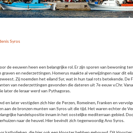
enis Syros
oor de eeuwen heen een belangrijke rol. Er zijn sporen van bewoning ter
 graven en nederzettingen. Homerus maakte al verwijzingen naar dit eilan
geweest. Zij noemden het eiland Syr, wat in hun taal rots betekende. De
restanten van nederzettingen gevonden die dateren uit 7e eeuw v.Chr. Va
ie later de leraar werd van Pythagoras.
d en later vestigden zich hier de Perzen, Romeinen, Franken en vervo
en aan de bronzen munten van Syros uit die tijd. Het waren echter de Ven
elangrijke handelspositie innam in het oostelijke mediterraan gebied. D
huizen naar de heuvel. Hier bevindt zich tegenwoordig Ano Syros.
r katholieken, die hier ook een klooster hebben gebouwd. Dit klooster i