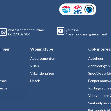
whatsapp/noodnummer
youtube
06
273 02
986
/ross_holidays_griekenland
ingen
Woningtype
Ook interes
Appartementen
Autohuur
Villa's
Aanbiedingen
Vakantiehuizen
Speciale aanb
esos
Hotels
Eenpersoonsv
nesos
Kortingsactie
Vroegboeken 
Seat only aan
Fotowedstrijd