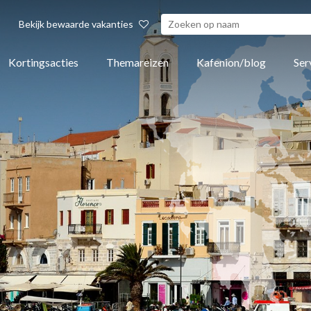
Bekijk bewaarde vakanties
Kortingsacties
Themareizen
Kafenion/blog
Ser