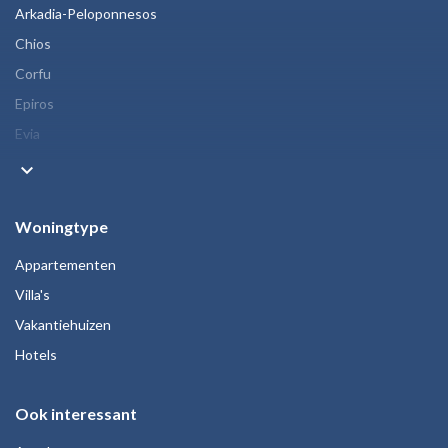
Arkadia-Peloponnesos
Chios
Corfu
Epiros
Evia
keyboard_arrow_down
Woningtype
Appartementen
Villa's
Vakantiehuizen
Hotels
Ook interessant