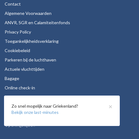
Contact
Algemene Voorwaarden
ANVR, SGR en Calamiteitenfonds
Privacy Policy
Toegankelijkheidsverklaring
Cookiebeleid
Parkeren bij de luchthaven
Actuele vluchttijden
Bagage
Online check-in
Stoelreservering
×
Zo snel mogelijk naar Griekenland?
Autohuur
Bekijk onze last-minutes
Vacatures
Openingstijden