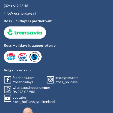
(024)
642 48
48
inf
o@rossholiday
s.nl
Ross Holidays is partner van:
Ross Holidays is aangesloten bij:
Volg ons ook op:
facebook.com
instagram.com
/rossholidays
/ross_holidays
whatsapp/noodnummer
06
273 02
986
youtube
/ross_holidays_griekenland