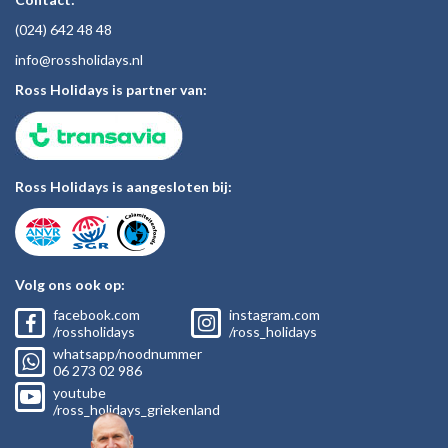
(024)
642 48
48
inf
o@rossholiday
s.nl
Ross Holidays is partner van:
Ross Holidays is aangesloten bij:
Volg ons ook op:
facebook.com
instagram.com
/rossholidays
/ross_holidays
whatsapp/noodnummer
06
273 02
986
youtube
/ross_holidays_griekenland