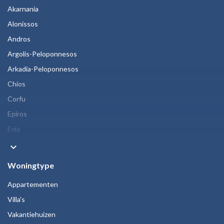
Akarnania
Alonissos
Andros
Argolis-Peloponnesos
Arkadia-Peloponnesos
Chios
Corfu
Epiros
Evia
keyboard_arrow_down
Woningtype
Appartementen
Villa's
Vakantiehuizen