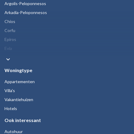
Argolis-Peloponnesos
Arkadia-Peloponnesos
Chios
Corfu
Epiros
Evia
keyboard_arrow_down
Woningtype
Appartementen
Villa's
Vakantiehuizen
Hotels
Ook interessant
Autohuur