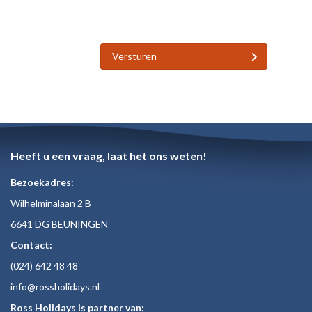
Versturen
Heeft u een vraag, laat het ons weten!
Bezoekadres:
Wilhelminalaan 2 B
6641 DG BEUNINGEN
Contact:
(024)
642 48
48
inf
o@rossholiday
s.nl
Ross Holidays is partner van: