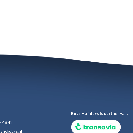
:
Ross Holidays is partner van:
2 48
48
sholiday
s.nl