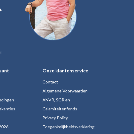
j:
d
sant
Onze klantenservice
Contact
Algemene Voorwaarden
iedingen
ANVR, SGR en
akanties
Calamiteitenfonds
s
Privacy Policy
2026
Toegankelijkheidsverklaring