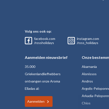
Volg ons ook op:
facebook.com
instagram.com
/rossholidays
/ross_holidays
Aanmelden nieuwsbrief
Onze bestemm
35.000
Akarnania
Griekenlandliefhebbers
Alonissos
ontvangen onze Aroma
Andros
Elladas al:
Argolis-Peloponn
Arkadia-Pelopon
Aanmelden
Chios