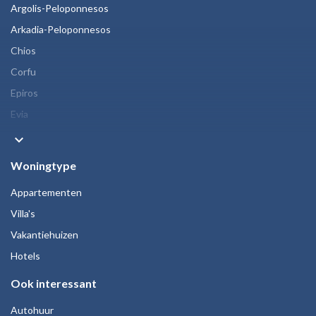
Argolis-Peloponnesos
Arkadia-Peloponnesos
Chios
Corfu
Epiros
Evia
keyboard_arrow_down
Woningtype
Appartementen
Villa's
Vakantiehuizen
Hotels
Ook interessant
Autohuur