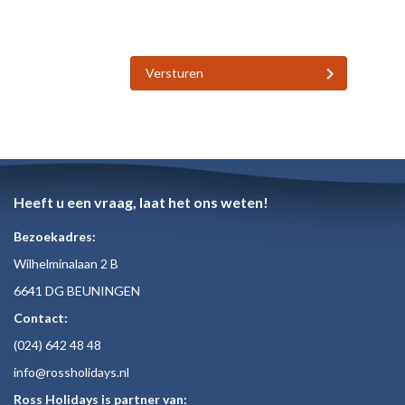
Versturen
Heeft u een vraag, laat het ons weten!
Bezoekadres:
Wilhelminalaan 2 B
6641 DG BEUNINGEN
Contact:
(024)
642 48
48
inf
o@rossholiday
s.nl
Ross Holidays is partner van: