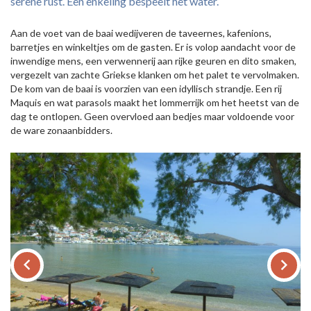
serene rust. Een enkeling bespeelt het water.
Aan de voet van de baai wedijveren de taveernes, kafenions,
barretjes en winkeltjes om de gasten. Er is volop aandacht voor de
inwendige mens, een verwennerij aan rijke geuren en dito smaken,
vergezelt van zachte Griekse klanken om het palet te vervolmaken.
De kom van de baai is voorzien van een idyllisch strandje. Een rij
Maquis en wat parasols maakt het lommerrijk om het heetst van de
dag te ontlopen. Geen overvloed aan bedjes maar voldoende voor
de ware zonaanbidders.
keyboard_arrow_left
keyboard_arrow_right