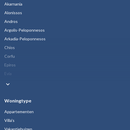
Akarnania
Alonissos
Andros
Argolis-Peloponnesos
Arkadia-Peloponnesos
Chios
Corfu
Epiros
Evia
keyboard_arrow_down
Woningtype
Appartementen
Villa's
Vakantiehuizen