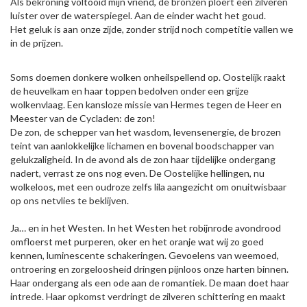
Als bekroning voltooid mijn vriend, de bronzen ploert een zilveren
luister over de waterspiegel. Aan de einder wacht het goud.
Het geluk is aan onze zijde, zonder strijd noch competitie vallen we
in de prijzen.
Soms doemen donkere wolken onheilspellend op. Oostelijk raakt
de heuvelkam en haar toppen bedolven onder een grijze
wolkenvlaag. Een kansloze missie van Hermes tegen de Heer en
Meester van de Cycladen: de zon!
De zon, de schepper van het wasdom, levensenergie, de brozen
teint van aanlokkelijke lichamen en bovenal boodschapper van
gelukzaligheid. In de avond als de zon haar tijdelijke ondergang
nadert, verrast ze ons nog even. De Oostelijke hellingen, nu
wolkeloos, met een oudroze zelfs lila aangezicht om onuitwisbaar
op ons netvlies te beklijven.
Ja… en in het Westen. In het Westen het robijnrode avondrood
omfloerst met purperen, oker en het oranje wat wij zo goed
kennen, luminescente schakeringen. Gevoelens van weemoed,
ontroering en zorgeloosheid dringen pijnloos onze harten binnen.
Haar ondergang als een ode aan de romantiek. De maan doet haar
intrede. Haar opkomst verdringt de zilveren schittering en maakt