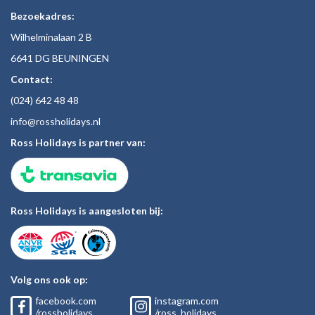
Bezoekadres:
Wilhelminalaan 2 B
6641 DG BEUNINGEN
Contact:
(024)
642 48
48
inf
o@rossholiday
s.nl
Ross Holidays is partner van:
Ross Holidays is aangesloten bij:
Volg ons ook op:
facebook.com
instagram.com
/rossholidays
/ross_holidays