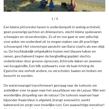
1
/
4
Een kleine pittoreske haven is onderdompelt in weinig activiteit,
geen poenerige jachten en driemasters, slecht kleine spelevaren
scheepjes en vissersbootjes. Zo af en toe gaat er een zeilschip
voor anker om onderdeel uit te mogen maken van dit prachtige
schouwspel. Het stereotype aanzicht van Batsi stad is als een déjà
vu. De hoofdzakelijk witgekalkte huizen met blauwe luiken en
ramen, geschakeerd tegen de berghelling geplakt slechts
onderbroken door groene cipressen, lichtrode daken en zwemen
van bougainville. Een blik zuidwaarts over de baai richting de
Egeïsche zee verhult andere, nu verscholen, baaien en lonken om
bezocht te worden.
De watersmaragd transformeert gestaag naar de turkoois om
zuidelijker over te gaan naar het azuurblauw van de Lazuur. Wat een
wonderlijke zinspeling van de natuur! De turkoois waarvan haar
bijzonder fraaie kleur is afgeleid, brengt evenwicht, werkt
kalmerend en zorgt voor innerlijke rust. Een waarachtige metafoor!