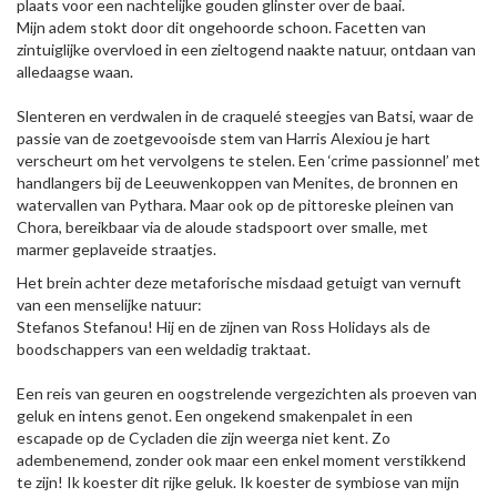
plaats voor een nachtelijke gouden glinster over de baai.
Mijn adem stokt door dit ongehoorde schoon. Facetten van
zintuiglijke overvloed in een zieltogend naakte natuur, ontdaan van
alledaagse waan.
Slenteren en verdwalen in de craquelé steegjes van Batsi, waar de
passie van de zoetgevooisde stem van Harris Alexiou je hart
verscheurt om het vervolgens te stelen. Een ‘crime passionnel’ met
handlangers bij de Leeuwenkoppen van Menites, de bronnen en
watervallen van Pythara. Maar ook op de pittoreske pleinen van
Chora, bereikbaar via de aloude stadspoort over smalle, met
marmer geplaveide straatjes.
Het brein achter deze metaforische misdaad getuigt van vernuft
van een menselijke natuur:
Stefanos Stefanou! Hij en de zijnen van Ross Holidays als de
boodschappers van een weldadig traktaat.
Een reis van geuren en oogstrelende vergezichten als proeven van
geluk en intens genot. Een ongekend smakenpalet in een
escapade op de Cycladen die zijn weerga niet kent. Zo
adembenemend, zonder ook maar een enkel moment verstikkend
te zijn! Ik koester dit rijke geluk. Ik koester de symbiose van mijn