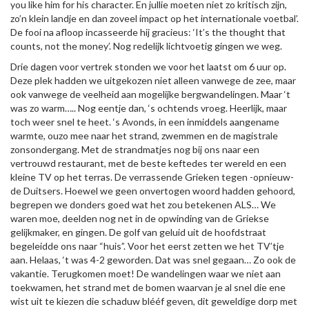
you like him for his character. En jullie moeten niet zo kritisch zijn,
zo’n klein landje en dan zoveel impact op het internationale voetbal’.
De fooi na afloop incasseerde hij gracieus: ‘It’s the thought that
counts, not the money’. Nog redelijk lichtvoetig gingen we weg.
Drie dagen voor vertrek stonden we voor het laatst om 6 uur op.
Deze plek hadden we uitgekozen niet alleen vanwege de zee, maar
ook vanwege de veelheid aan mogelijke bergwandelingen. Maar ‘t
was zo warm….. Nog eentje dan, ‘s ochtends vroeg. Heerlijk, maar
toch weer snel te heet. ‘s Avonds, in een inmiddels aangename
warmte, ouzo mee naar het strand, zwemmen en de magistrale
zonsondergang. Met de strandmatjes nog bij ons naar een
vertrouwd restaurant, met de beste keftedes ter wereld en een
kleine TV op het terras. De verrassende Grieken tegen -opnieuw-
de Duitsers. Hoewel we geen onvertogen woord hadden gehoord,
begrepen we donders goed wat het zou betekenen ALS… We
waren moe, deelden nog net in de opwinding van de Griekse
gelijkmaker, en gingen. De golf van geluid uit de hoofdstraat
begeleidde ons naar “huis”. Voor het eerst zetten we het TV’tje
aan. Helaas, ‘t was 4-2 geworden. Dat was snel gegaan… Zo ook de
vakantie. Terugkomen moet! De wandelingen waar we niet aan
toekwamen, het strand met de bomen waarvan je al snel die ene
wist uit te kiezen die schaduw blééf geven, dit geweldige dorp met