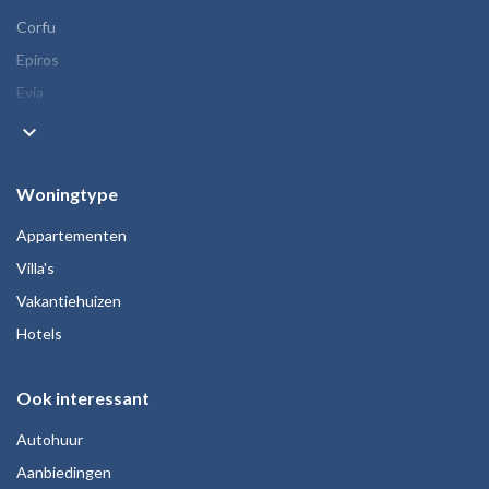
Corfu
Epiros
Evia
keyboard_arrow_down
Woningtype
Appartementen
Villa's
Vakantiehuizen
Hotels
Ook interessant
Autohuur
Aanbiedingen