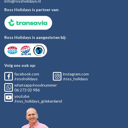
inf
o@rossholiday
s.nl
Ross Holidays is partner van:
Ross Holidays is aangesloten bij:
Volg ons ook op:
facebook.com
instagram.com
/rossholidays
/ross_holidays
whatsapp/noodnummer
06
273 02
986
youtube
/ross_holidays_griekenland