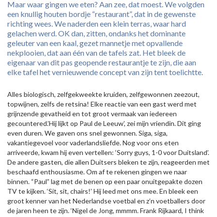
Maar waar gingen we eten? Aan zee, dat moest. We volgden
een knullig houten bordje “restaurant”, dat in de gewenste
richting wees. We naderden een klein terras, waar hard
gelachen werd. OK dan, zitten, ondanks het dominante
geleuter van een kaal, gezet mannetje met opvallende
nekplooien, dat aan één van de tafels zat. Het bleek de
eigenaar van dit pas geopende restaurantje te zijn, die aan
elke tafel het vernieuwende concept van zijn tent toelichtte.
Alles biologisch, zelfgekweekte kruiden, zelfgewonnen zeezout,
topwijnen, zelfs de retsina! Elke reactie van een gast werd met
grijnzende gevatheid en tot groot vermaak van iedereen
gecountered.’Hij lijkt op Paul de Leeuw’, zei mijn vriendin. Dit ging
even duren. We gaven ons snel gewonnen. Siga, siga,
vakantiegevoel voor vaderlandsliefde. Nog voor ons eten
arriveerde, kwam hij even vertellen: ‘Sorry guys, 1-0 voor Duitsland’.
De andere gasten, die allen Duitsers bleken te zijn, reageerden met
beschaafd enthousiasme. Om af te rekenen gingen we naar
binnen. “Paul” lag met de benen op een paar onuitgepakte dozen
TV te kijken. ‘Sit, sit, chairs!’ Hij leed met ons mee. En bleek een
groot kenner van het Nederlandse voetbal en z’n voetballers door
de jaren heen te zijn. ‘Nigel de Jong, mmmm. Frank Rijkaard, I think