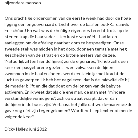
bijzondere mensen.
Ons prachtige onderkomen van de eerste week had door de hoge
ligging een ongeëvenaard uitzicht over de baai en oud-Kardamyli.
En schóón! En wat was de huidige eigenares terecht trots op de
stenen trap die haar vader – ten koste van véél – had laten
aanleggen om de afdaling naar het dorp te bespoedigen. Onze
tweede stek was midden in het dorp, door een terrasje met heg
gescheiden van de straat en op luttele meters van de zee.
‘Natuurlijk zitten hier dolfijnen’, zei de eigenares, ‘Ik heb zelfs een
keer een pasgeborene gezien. Twee volwassen dolfijnen
zwommen in de baai en ineens werd een kleintje met kracht de
lucht in geworpen. Ik heb het nagelezen, dat is de ‘midwife’ die bij
de moeder blijft en die dat doet om de longen van de baby te
activeren. En ik weet dat als die ene man, de man met “mindere
verstandelijke vermogens”, zich op straat waagt, dat er dan
dolfijnen in de buurt zijn.’ Verbaast het jullie dat we de-man-met-de
gave nog niet zijn tegengekomen? Wordt het september of mei de
volgende keer?
Dicky Halley, juni 2012