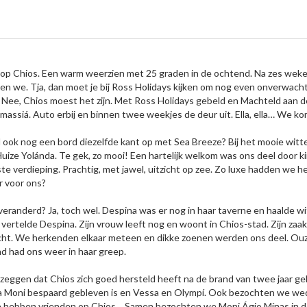
 op Chios. Een warm weerzien met 25 graden in de ochtend. Na zes weken 
den we. Tja, dan moet je bij Ross Holidays kijken om nog even onverwac
 Nee, Chios moest het zijn. Met Ross Holidays gebeld en Machteld aan de
llimassiá. Auto erbij en binnen twee weekjes de deur uit. Ella, ella… We k
nd ook nog een bord diezelfde kant op met Sea Breeze? Bij het mooie witte
uize Yolánda. Te gek, zo mooi! Een hartelijk welkom was ons deel door k
e verdieping. Prachtig, met jawel, uitzicht op zee. Zo luxe hadden we 
r voor ons?
randerd? Ja, toch wel. Despina was er nog in haar taverne en haalde wi
vertelde Despina. Zijn vrouw leeft nog en woont in Chios-stad. Zijn zaa
racht. We herkenden elkaar meteen en dikke zoenen werden ons deel. 
and had ons weer in haar greep.
ggen dat Chios zich goed hersteld heeft na de brand van twee jaar gele
Néa Moni bespaard gebleven is en Vessa en Olympí. Ook bezochten we 
 hebben vrienden op Chios… Samen bezochten we Moni Ágio Mínas in de