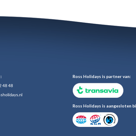
:
Ross Holidays is partner van:
2 48
48
sholiday
s.nl
Ross Holidays is aangesloten bi