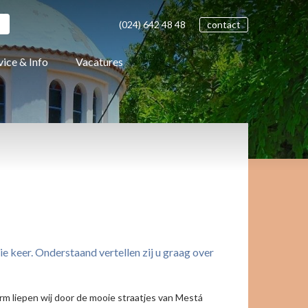
(024)
642 48
48
contact
vice & Info
Vacatures
e keer. Onderstaand vertellen zij u graag over
rm liepen wij door de mooie straatjes van Mestá