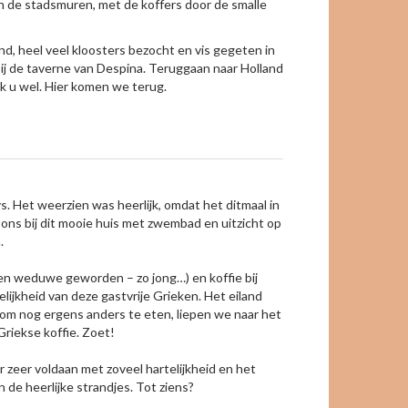
ten de stadsmuren, met de koffers door de smalle
, heel veel kloosters bezocht en vis gegeten in
bij de taverne van Despina. Teruggaan naar Holland
nk u wel. Hier komen we terug.
. Het weerzien was heerlijk, omdat het ditmaal in
 ons bij dit mooie huis met zwembad en uitzicht op
.
en weduwe geworden – zo jong…) en koffie bij
lijkheid van deze gastvrije Grieken. Het eiland
e om nog ergens anders te eten, liepen we naar het
Griekse koffie. Zoet!
zeer voldaan met zoveel hartelijkheid en het
 de heerlijke strandjes. Tot ziens?