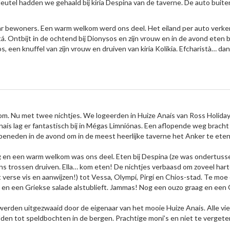
 sleutel hadden we gehaald bij kiria Despina van de taverne. De auto bui
 bewoners. Een warm welkom werd ons deel. Het eiland per auto verkend
tá. Ontbijt in de ochtend bij Dionysos en zijn vrouw en in de avond eten 
, een knuffel van zijn vrouw en druiven van kiria Kolikia. Efcharistà… da
kom. Nu met twee nichtjes. We logeerden in Huize Anaís van Ross Holidays
aís lag er fantastisch bij in Mégas Limniónas. Een aflopende weg bracht
 beneden in de avond om in de meest heerlijke taverne het Anker te eten
 en een warm welkom was ons deel. Eten bij Despina (ze was ondertuss
ons trossen druiven. Ella… kom eten! De nichtjes verbaasd om zoveel harte
t verse vis en aanwijzen!) tot Vessa, Olympí, Pirgí en Chios-stad. Te mo
) en een Griekse salade alstublieft. Jammas! Nog een ouzo graag en een 
den uitgezwaaid door de eigenaar van het mooie Huize Anaís. Alle vier 
lden tot speldbochten in de bergen. Prachtige moni’s en niet te vergeten