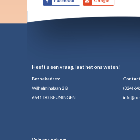
Facebook
Google
Heeft u een vraag, laat het ons weten!
Bezoekadres:
Contact
Wilhelminalaan 2 B
(024)
64
6641 DG BEUNINGEN
inf
o@ros
Volg ons ook op: