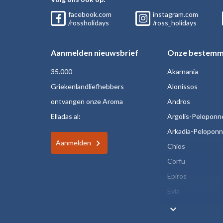
facebook.com
instagram.com
/rossholidays
/ross_holidays
Aanmelden nieuwsbrief
Onze bestemm
35.000
Akarnania
Griekenlandliefhebbers
Alonissos
ontvangen onze Aroma
Andros
Elladas al:
Argolis-Peloponn
Arkadia-Pelopon
Aanmelden
Chios
Corfu
Epiros
Evia
keyboard_arrow_down