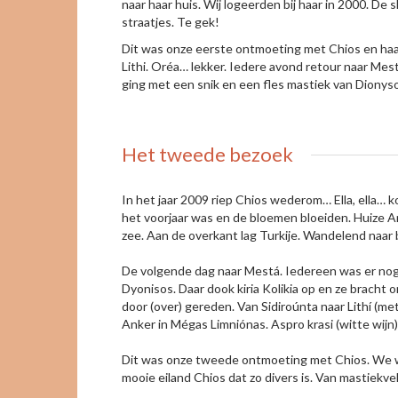
naar haar huis. Wij logeerden bij haar in 2000. De
straatjes. Te gek!
Dit was onze eerste ontmoeting met Chios en haar
Lithi. Oréa… lekker. Iedere avond retour naar Mes
ging met een snik en een fles mastiek van Dionysos
Het tweede bezoek
In het jaar 2009 riep Chios wederom… Ella, ella… 
het voorjaar was en de bloemen bloeiden. Huize An
zee. Aan de overkant lag Turkije. Wandelend naar
De volgende dag naar Mestá. Iedereen was er nog
Dyonisos. Daar dook kiria Kolikia op en ze bracht 
door (over) gereden. Van Sidiroúnta naar Lithí (me
Anker in Mégas Limniónas. Aspro krasi (witte wijn
Dit was onze tweede ontmoeting met Chios. We wer
mooie eiland Chios dat zo divers is. Van mastiekve