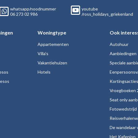
whatsapp/noodnummer
youtube
06
273 02
986
/ross_holidays_griekenland
ingen
Woningtype
Ook interes
Appartementen
Autohuur
Villa's
Aanbiedingen
Vakantiehuizen
Speciale aanb
esos
Hotels
Eenpersoonsv
nesos
Kortingsactie
Vroegboeken 
Seat only aan
Fotowedstrijd
Reisverhalenw
De wandelaar v
Het Kafenion