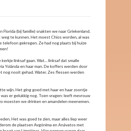
Florida (bij familie) snakten we naar Griekenland.
ht weg te kunnen. Het moest Chios worden, al was
 telefoon gekregen. Ze had nog plaats bij huize
omen!
 kerkje linksaf gaan. Wat… linksaf dat smalle
iria Yolánda en haar man. De koffers werden door
het nog nooit gehad. Water. Zes flessen werden
tte wijn. Het ging goed met haar en haar zoontje
k was er gelukkig nog. Toen vragen: leeft mevrouw
Ouzo moesten we drinken en amandelen meenemen.
den. Het was goed te zien, maar alles liep weer
wederom de plaatsen Avgónima en Anávatos met
 buurt van Limniónas. Vier nonnen waren daar