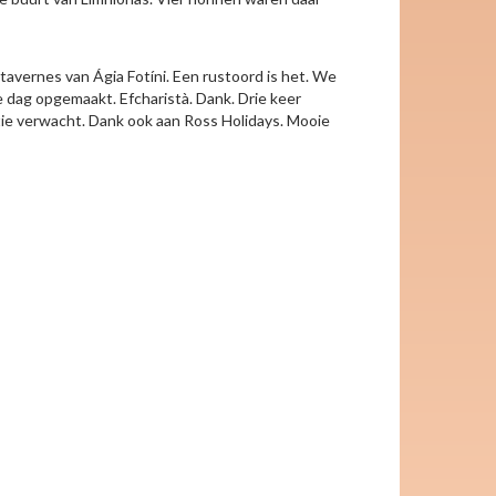
avernes van Ágia Fotíni. Een rustoord is het. We
e dag opgemaakt. Efcharistà. Dank. Drie keer
ntie verwacht. Dank ook aan Ross Holidays. Mooie
keyboard_arrow_right