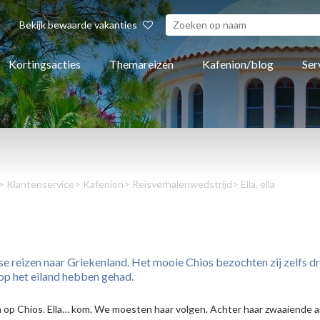
Bekijk bewaarde vakanties
Kortingsacties
Themareizen
Kafenion/blog
Ser
>
Klantenservice
>
Kafenion
>
Reisverhalenwedstrijd
> Ella, ella
reizen naar Griekenland. Het mooie Chios bezochten zij zelfs dri
op het eiland hebben gehad.
tá op Chios. Ella… kom. We moesten haar volgen. Achter haar zwaaiende a