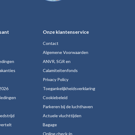
sant
Onze klantenservice
Contact
Algemene Voorwaarden
iedingen
ANVR, SGR en
akanties
Calamiteitenfonds
s
Privacy Policy
2026
Toegankelijkheidsverklaring
biedingen
Cookiebeleid
Parkeren bij de luchthaven
edstrijd
Actuele vluchttijden
ertelt
Bagage
Online check-in