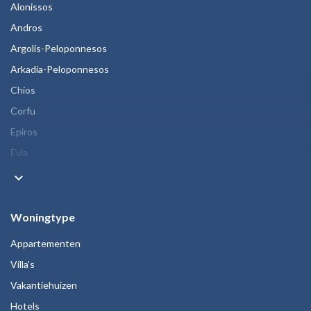
Alonissos
Andros
Argolis-Peloponnesos
Arkadia-Peloponnesos
Chios
Corfu
Epiros
Evia
keyboard_arrow_down
Woningtype
Appartementen
Villa's
Vakantiehuizen
Hotels