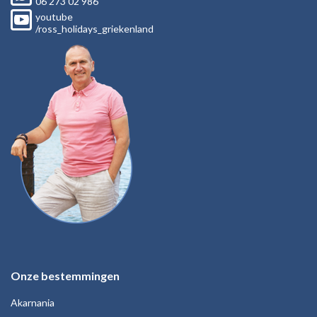
06
273 02
986
youtube
/ross_holidays_griekenland
Onze bestemmingen
Akarnania