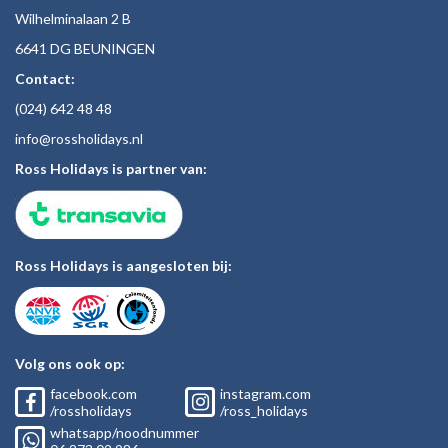
Wilhelminalaan 2 B
6641 DG BEUNINGEN
Contact:
(024)
642 48
48
inf
o@rossholiday
s.nl
Ross Holidays is partner van:
Ross Holidays is aangesloten bij:
Volg ons ook op:
facebook.com
instagram.com
/rossholidays
/ross_holidays
whatsapp/noodnummer