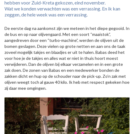
hebben voor Zuid-Kreta gekozen, eind november.
Wat we konden verwachten was een verrassing. En ik kan
zeggen, de hele week was een verrassing.
De eerste dag na aankomst zijn we meteen in het diepe gegooid. In
de bus en op naar olijvengaard. Met een soort “maaistok”,
aangedreven door een “turbo-machine”, werden de olijven uit de
bomen geslagen. Deze vielen op grote netten en aan ons de taak
zoveel mogelijk takjes en blaadjes er uit te halen. Babas deed het
voor hoe je de takjes en alles wat er niet in thuis hoort moest
verwijderen. Dan de olijven bij elkaar verzamelen en in een grote
zak doen. De zonen van Babas en een medewerker bonden de
zakken dicht en hup op de schouder naar de pick-up. Zo’n zak met
olijven weegt toch al gauw 40 kilo. Ik heb met respect gekeken hoe
zij daar mee omgingen.