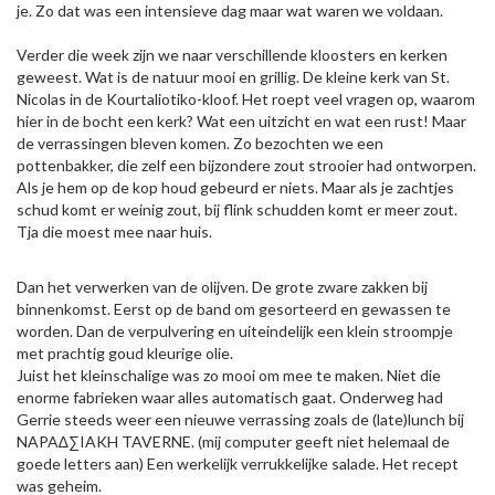
je. Zo dat was een intensieve dag maar wat waren we voldaan.
Verder die week zijn we naar verschillende kloosters en kerken
geweest. Wat is de natuur mooi en grillig. De kleine kerk van St.
Nicolas in de Kourtaliotiko-kloof. Het roept veel vragen op, waarom
hier in de bocht een kerk? Wat een uitzicht en wat een rust! Maar
de verrassingen bleven komen. Zo bezochten we een
pottenbakker, die zelf een bijzondere zout strooier had ontworpen.
Als je hem op de kop houd gebeurd er niets. Maar als je zachtjes
schud komt er weinig zout, bij flink schudden komt er meer zout.
Tja die moest mee naar huis.
Dan het verwerken van de olijven. De grote zware zakken bij
binnenkomst. Eerst op de band om gesorteerd en gewassen te
worden. Dan de verpulvering en uiteindelijk een klein stroompje
met prachtig goud kleurige olie.
Juist het kleinschalige was zo mooi om mee te maken. Niet die
enorme fabrieken waar alles automatisch gaat. Onderweg had
Gerrie steeds weer een nieuwe verrassing zoals de (late)lunch bij
NAPA∆∑IAKH TAVERNE. (mij computer geeft niet helemaal de
goede letters aan) Een werkelijk verrukkelijke salade. Het recept
was geheim.