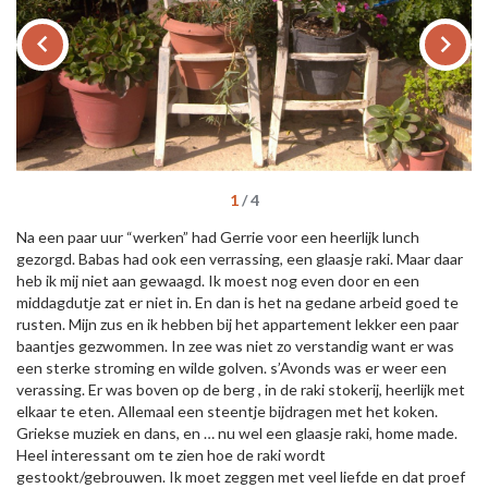
keyboard_arrow_left
keyboard_arrow_right
1
/
4
Na een paar uur “werken” had Gerrie voor een heerlijk lunch
gezorgd. Babas had ook een verrassing, een glaasje raki. Maar daar
heb ik mij niet aan gewaagd. Ik moest nog even door en een
middagdutje zat er niet in. En dan is het na gedane arbeid goed te
rusten. Mijn zus en ik hebben bij het appartement lekker een paar
baantjes gezwommen. In zee was niet zo verstandig want er was
een sterke stroming en wilde golven. s’Avonds was er weer een
verassing. Er was boven op de berg , in de raki stokerij, heerlijk met
elkaar te eten. Allemaal een steentje bijdragen met het koken.
Griekse muziek en dans, en … nu wel een glaasje raki, home made.
Heel interessant om te zien hoe de raki wordt
gestookt/gebrouwen. Ik moet zeggen met veel liefde en dat proef