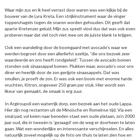
Waar mijn zus en ik heel verrast door waren was een kijkje bij de
bouwer van de Lyra Kreta. Een strijkinstrument waar de vinger
toppen/nagels tegen de snaren worden gehouden. Dit geeft dat
aparte Kretenzer geluid. Mijn zus speelt viool dus dat was ook even
proberen maar dat viel toch niet mee om de juiste klank te krijgen.
Ook een wandeling door de boomgaard met avocado’s waar we
werden begroet door een allerliefst ezeltje, “die ons bezoek zeer
waardeerde en ons heeft rondgeleid”. Tussen de avocado bomen
stonden ook sinaasappel bomen. Plukken maar, avocado’s voor ons
diner en heerlijk door de zon gerijpte sinaasappels. Dat was
smullen, je proeft de zon. Er was ook een boom met enorme harde
vruchten, Kitron, ongeveer 250 gram per stuk. Hier wordt een
likeur van gemaakt, de smaak is erg zuur.
In Argiroupoli een waterrijk dorp, een bezoek aan het oude Lappa.
Hier zijn nog restanten uit de Minoïsche en Romeinse tijd. Via een
smal pad, vol keien naar beneden staat een oude plataan, zo’n 2000
jaar oud, die in tweeën is ‘gezaagd’ om de weg er doorheen te laten
gaan. Wat een wonderlijke en interessante verschijnselen. En alles
natuurlijk zoveel mogelijk op de foto om thuis te laten zien hoe en