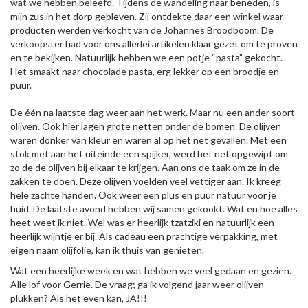
wat we hebben beleefd. Tijdens de wandeling naar beneden, is
mijn zus in het dorp gebleven. Zij ontdekte daar een winkel waar
producten werden verkocht van de Johannes Broodboom. De
verkoopster had voor ons allerlei artikelen klaar gezet om te proven
en te bekijken. Natuurlijk hebben we een potje “pasta” gekocht.
Het smaakt naar chocolade pasta, erg lekker op een broodje en
puur.
De één na laatste dag weer aan het werk. Maar nu een ander soort
olijven. Ook hier lagen grote netten onder de bomen. De olijven
waren donker van kleur en waren al op het net gevallen. Met een
stok met aan het uiteinde een spijker, werd het net opgewipt om
zo de de olijven bij elkaar te krijgen. Aan ons de taak om ze in de
zakken te doen. Deze olijven voelden veel vettiger aan. Ik kreeg
hele zachte handen. Ook weer een plus en puur natuur voor je
huid. De laatste avond hebben wij samen gekookt. Wat en hoe alles
heet weet ik niet. Wel was er heerlijk tzatziki en natuurlijk een
heerlijk wijntje er bij. Als cadeau een prachtige verpakking, met
eigen naam olijfolie, kan ik thuis van genieten.
Wat een heerlijke week en wat hebben we veel gedaan en gezien.
Alle lof voor Gerrie. De vraag; ga ik volgend jaar weer olijven
plukken? Als het even kan, JA!!!