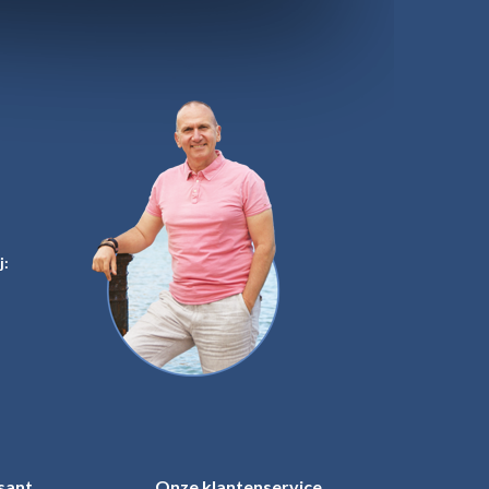
j:
sant
Onze klantenservice