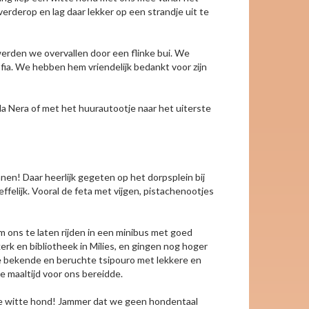
rderop en lag daar lekker op een strandje uit te
werden we overvallen door een flinke bui. We
ofia. We hebben hem vriendelijk bedankt voor zijn
a Nera of met het huurautootje naar het uiterste
en! Daar heerlijk gegeten op het dorpsplein bij
felijk. Vooral de feta met vijgen, pistachenootjes
om ons te laten rijden in een minibus met goed
rk en bibliotheek in Milies, en gingen nog hoger
de bekende en beruchte tsipouro met lekkere en
ke maaltijd voor ons bereidde.
de witte hond! Jammer dat we geen hondentaal