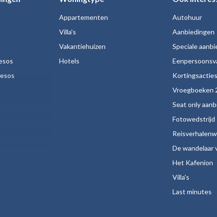
Appartementen
Autohuur
Villa's
Aanbiedingen
Vakantiehuizen
Speciale aanb
esos
Hotels
Eenpersoonsv
nesos
Kortingsactie
Vroegboeken 
Seat only aan
Fotowedstrijd
Reisverhalenw
De wandelaar v
Het Kafenion
Villa's
Last minutes