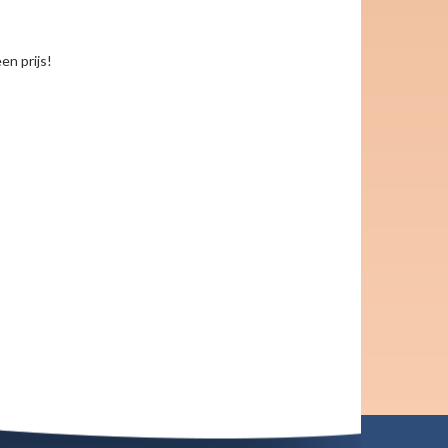
en prijs!
keyboard_arrow_right