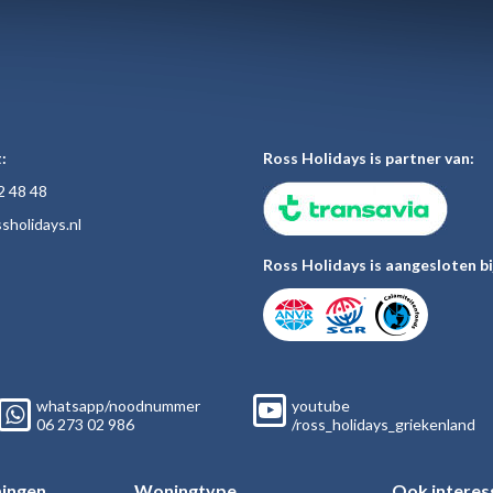
:
Ross Holidays is partner van:
2 48
48
sholiday
s.nl
Ross Holidays is aangesloten bi
whatsapp/noodnummer
youtube
06
273 02
986
/ross_holidays_griekenland
ingen
Woningtype
Ook interes