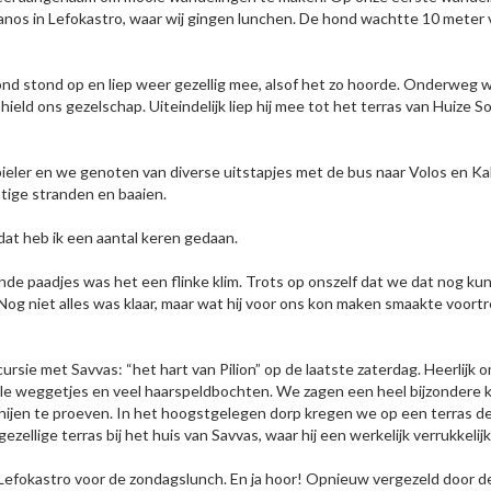
nos in Lefokastro, waar wij gingen lunchen. De hond wachtte 10 meter ve
ond stond op en liep weer gezellig mee, alsof het zo hoorde. Onderweg 
ield ons gezelschap. Uiteindelijk liep hij mee tot het terras van Huize S
ler en we genoten van diverse uitstapjes met de bus naar Volos en Kal
htige stranden en baaien.
dat heb ik een aantal keren gedaan.
 paadjes was het een flinke klim. Trots op onszelf dat we dat nog kunn
g niet alles was klaar, maar wat hij voor ons kon maken smaakte voortref
ursie met Savvas: “het hart van Pilion” op de laatste zaterdag. Heerlijk 
le weggetjes en veel haarspeldbochten. We zagen een heel bijzondere ke
rnijen te proeven. In het hoogstgelegen dorp kregen we op een terras 
ezellige terras bij het huis van Savvas, waar hij een werkelijk verrukkelij
efokastro voor de zondagslunch. En ja hoor! Opnieuw vergezeld door 