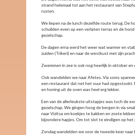
strand helemaal tot aan het restaurant van Stepha
rusten.
We liepen na de lunch dezelfde route terug. De h
schuilden even op een verlaten terras en de hond h
gezelschap.
De dagen erna werd het weer wat warmer en stabie
zuiden (Trikeri) en naar de westkust met zijn prac
Zwemmen in zee is ook nog heerlijk in oktober en 
Ook wandelden we naar Afetes. Via soms spannende
een restaurant dat net het vuur had opgestookt. No
en honing uit de oven was heel erg lekker.
Een van de allerleukste uitstapjes was toch de exc
gezelschap. We gingen hoog de bergen in via smal
naar Vizitsa om koekjes te bakken en zoete lekke
bijzondere hapjes. Om tot slot te eindigen op het g
Zondag wandelden we voor de tweede keer naar L