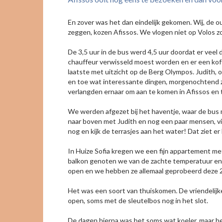
En zover was het dan eindelijk gekomen. Wij, de o
zeggen, kozen Afissos. We vlogen niet op Volos zo
De 3,5 uur in de bus werd 4,5 uur doordat er veel
chauffeur verwisseld moest worden en er een ko
laatste met uitzicht op de Berg Olympos. Judith,
en toe wat interessante dingen, morgenochtend z
verlangden ernaar om aan te komen in Afissos en 
We werden afgezet bij het haventje, waar de bus m
naar boven met Judith en nog een paar mensen, via 
nog en kijk de terrasjes aan het water! Dat ziet er 
In Huize Sofia kregen we een fijn appartement me
balkon genoten we van de zachte temperatuur en he
open en we hebben ze allemaal geprobeerd deze 
Het was een soort van thuiskomen. De vriendelijk
open, soms met de sleutelbos nog in het slot.
De dagen hierna was het soms wat koeler, maar 