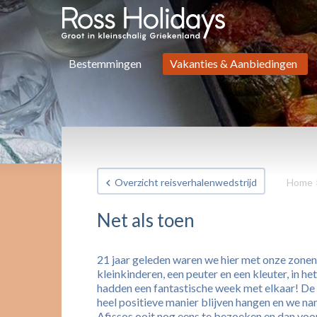
Bestemmingen
Vakanties & Aanbiedingen
Overzicht reisverhalenwedstrijd
Home
Net als toen
21 jaar geleden waren we hier met onze zonen
kleinkinderen, een peuter en een kleuter, in h
hadden een fantastische week met elkaar! De
heel positieve manier blijven hangen en we na
Afissos ooit nog eens te bezoeken en dan voo