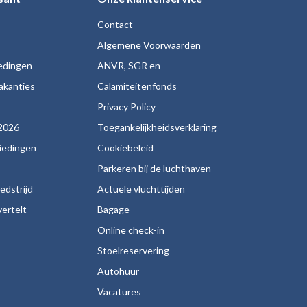
Contact
Algemene Voorwaarden
iedingen
ANVR, SGR en
akanties
Calamiteitenfonds
s
Privacy Policy
2026
Toegankelijkheidsverklaring
biedingen
Cookiebeleid
Parkeren bij de luchthaven
edstrijd
Actuele vluchttijden
ertelt
Bagage
Online check-in
Stoelreservering
Autohuur
Vacatures