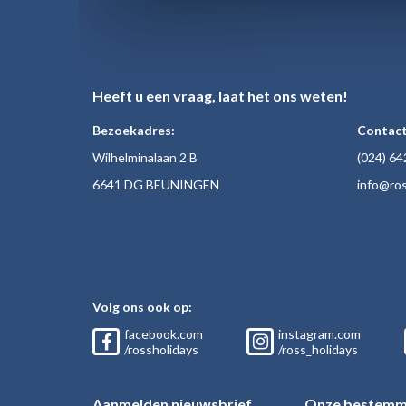
Heeft u een vraag, laat het ons weten!
Bezoekadres:
Contact
Wilhelminalaan 2 B
(024)
64
6641 DG BEUNINGEN
inf
o@ros
Volg ons ook op:
facebook.com
instagram.com
/rossholidays
/ross_holidays
Aanmelden nieuwsbrief
Onze bestemm