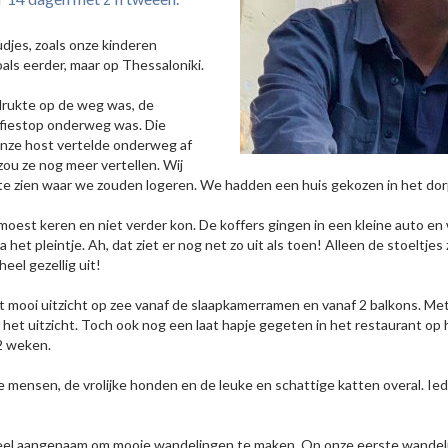
udjes, zoals onze kinderen
als eerder, maar op Thessaloniki.
 drukte op de weg was, de
ffiestop onderweg was. Die
 onze host vertelde onderweg af
ou ze nog meer vertellen. Wij
te zien waar we zouden logeren. We hadden een huis gekozen in het dorp
oest keren en niet verder kon. De koffers gingen in een kleine auto en 
het pleintje. Ah, dat ziet er nog net zo uit als toen! Alleen de stoeltjes
heel gezellig uit!
t mooi uitzicht op zee vanaf de slaapkamerramen en vanaf 2 balkons. M
t uitzicht. Toch ook nog een laat hapje gegeten in het restaurant op he
2 weken.
e mensen, de vrolijke honden en de leuke en schattige katten overal. I
heel aangenaam om mooie wandelingen te maken. Op onze eerste wandeli