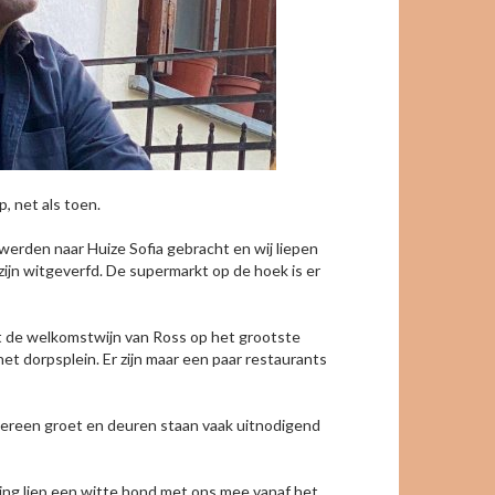
, net als toen.
werden naar Huize Sofia gebracht en wij liepen
 zijn witgeverfd. De supermarkt op de hoek is er
et de welkomstwijn van Ross op het grootste
t dorpsplein. Er zijn maar een paar restaurants
edereen groet en deuren staan vaak uitnodigend
ng liep een witte hond met ons mee vanaf het