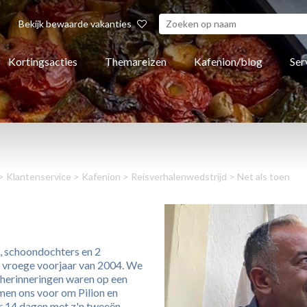
Bekijk bewaarde vakanties
Kortingsacties
Themareizen
Kafenion/blog
Ser
>
Klantenservice
>
Kafenion
>
Reisverhalenwedstrijd
> Net als toen
, schoondochters en 2
et vroege voorjaar van 2004. We
 herinneringen waren op een
men ons voor om Pilion en
r 14 dagen met z'n tweeën.