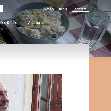
(024)
642 48
48
contact
vice & Info
Vacatures