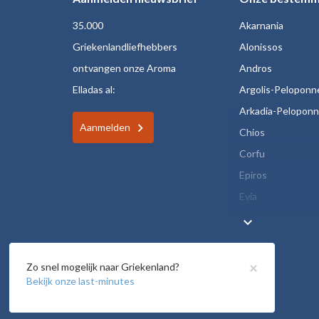
35.000
Akarnania
Griekenlandliefhebbers
Alonissos
ontvangen onze Aroma
Andros
Elladas al:
Argolis-Peloponn
Arkadia-Pelopon
Aanmelden
Chios
Corfu
Epiros
Evia
keyboard_arrow_down
×
Zo snel mogelijk naar Griekenland?
Bekijk onze last-minutes