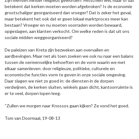
Zijn mensen minder religieus geworden? Misschien wel, maar of dat
betekent dat kerken moeten worden afgebroken? Is de economie
grootschaliger georganiseerd dan vroeger? Dat is zeker het geval,
maar betekent het ook dat er geen lokaal marktproces meer kan
bestaan? Vroeger en nu moeten voorraden worden bewaard,
opgeslagen, aan klanten verkocht. Om welke reden is dat uit ons
sociale midden weggeorganiseerd?
De paleizen van Kreta zijn bezweken aan overvallen en
aardbevingen. Maar net als toen zoeken we ook nu naar een balans
tussen de oermenselijke behoeften en de vorm waarin we met
elkaar samenleven: door religieuze, politieke, culturele en
economische functies vorm te geven in onze sociale omgeving.
Daar slagen we niet zo goed in: de diensten in de dorpen
verdwijnen, de kerken sluiten, winkels gaan dicht, kantoorruimte is
er te veel, dorpen lopen leeg.
“Zullen we morgen naar Knossos gaan kijken? Ze vond het goed.
Tom van Doormaal, 19-08-13