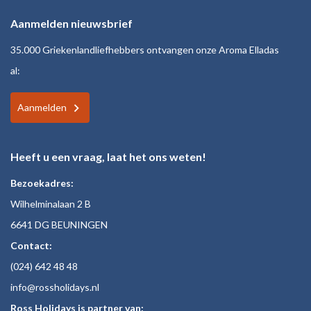
Aanmelden nieuwsbrief
35.000 Griekenlandliefhebbers ontvangen onze Aroma Elladas
al:
Aanmelden
Heeft u een vraag, laat het ons weten!
Bezoekadres:
Wilhelminalaan 2 B
6641 DG BEUNINGEN
Contact:
(024)
642 48
48
inf
o@rossholiday
s.nl
Ross Holidays is partner van: