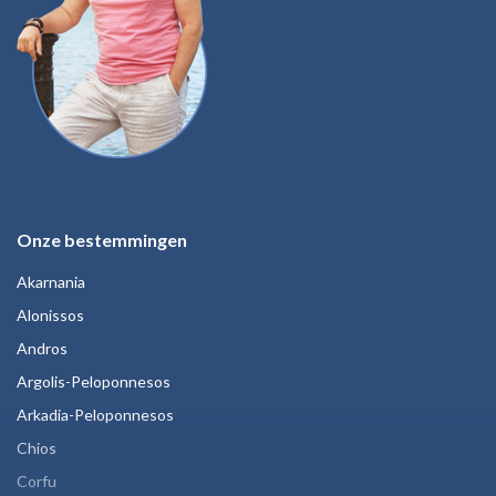
Onze bestemmingen
Akarnania
Alonissos
Andros
Argolis-Peloponnesos
Arkadia-Peloponnesos
Chios
Corfu