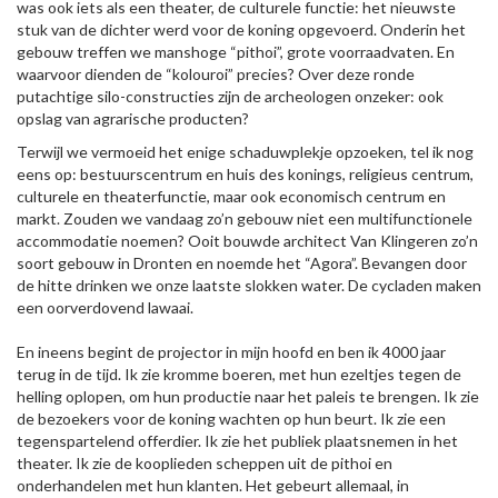
was ook iets als een theater, de culturele functie: het nieuwste
stuk van de dichter werd voor de koning opgevoerd. Onderin het
gebouw treffen we manshoge “pithoi”, grote voorraadvaten. En
waarvoor dienden de “kolouroi” precies? Over deze ronde
putachtige silo-constructies zijn de archeologen onzeker: ook
opslag van agrarische producten?
Terwijl we vermoeid het enige schaduwplekje opzoeken, tel ik nog
eens op: bestuurscentrum en huis des konings, religieus centrum,
culturele en theaterfunctie, maar ook economisch centrum en
markt. Zouden we vandaag zo’n gebouw niet een multifunctionele
accommodatie noemen? Ooit bouwde architect Van Klingeren zo’n
soort gebouw in Dronten en noemde het “Agora”. Bevangen door
de hitte drinken we onze laatste slokken water. De cycladen maken
een oorverdovend lawaai.
En ineens begint de projector in mijn hoofd en ben ik 4000 jaar
terug in de tijd. Ik zie kromme boeren, met hun ezeltjes tegen de
helling oplopen, om hun productie naar het paleis te brengen. Ik zie
de bezoekers voor de koning wachten op hun beurt. Ik zie een
tegenspartelend offerdier. Ik zie het publiek plaatsnemen in het
theater. Ik zie de kooplieden scheppen uit de pithoi en
onderhandelen met hun klanten. Het gebeurt allemaal, in