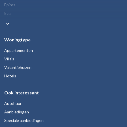
Epiros
Evia
keyboard_arrow_down
Woningtype
Appartementen
Villa's
Vakantiehuizen
Hotels
Ook interessant
Autohuur
Aanbiedingen
Speciale aanbiedingen