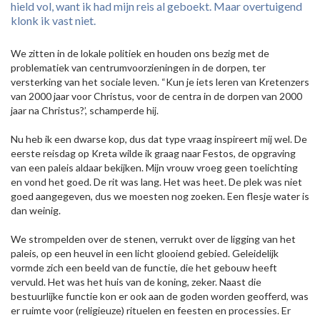
hield vol, want ik had mijn reis al geboekt. Maar overtuigend
klonk ik vast niet.
We zitten in de lokale politiek en houden ons bezig met de
problematiek van centrumvoorzieningen in de dorpen, ter
versterking van het sociale leven. “Kun je iets leren van Kretenzers
van 2000 jaar voor Christus, voor de centra in de dorpen van 2000
jaar na Christus?’, schamperde hij.
Nu heb ik een dwarse kop, dus dat type vraag inspireert mij wel. De
eerste reisdag op Kreta wilde ik graag naar Festos, de opgraving
van een paleis aldaar bekijken. Mijn vrouw vroeg geen toelichting
en vond het goed. De rit was lang. Het was heet. De plek was niet
goed aangegeven, dus we moesten nog zoeken. Een flesje water is
dan weinig.
We strompelden over de stenen, verrukt over de ligging van het
paleis, op een heuvel in een licht glooiend gebied. Geleidelijk
vormde zich een beeld van de functie, die het gebouw heeft
vervuld. Het was het huis van de koning, zeker. Naast die
bestuurlijke functie kon er ook aan de goden worden geofferd, was
er ruimte voor (religieuze) rituelen en feesten en processies. Er